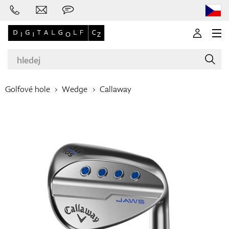
Golfové hole
Wedge
Callaway
Značky
Golfové hole
Oblečení