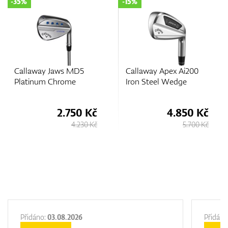
-35%
-15%
Callaway Jaws MD5
Callaway Apex Ai200
Platinum Chrome
Iron Steel Wedge
2.750 Kč
4.850 Kč
4.230 Kč
5.700 Kč
Přidáno:
03.08.2026
Přidáno