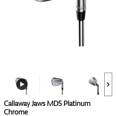
Boty
Rukavice
Míčky
Bagy
Callaway Jaws MD5 Platinum
Chrome
Vozíky