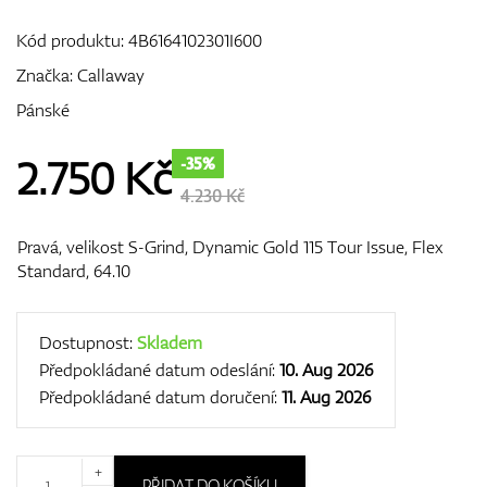
Kód produktu:
4B6164102301I600
Značka:
Callaway
GPS/Dálkoměry
Pánské
2.750
Kč
-35%
Doplňky
4.230 Kč
Pravá, velikost S-Grind, Dynamic Gold 115 Tour Issue, Flex
Standard, 64.10
Dárkové poukazy
Dostupnost:
Skladem
Předpokládané datum odeslání:
10. Aug 2026
Předpokládané datum doručení:
11. Aug 2026
+
PŘIDAT DO KOŠÍKU