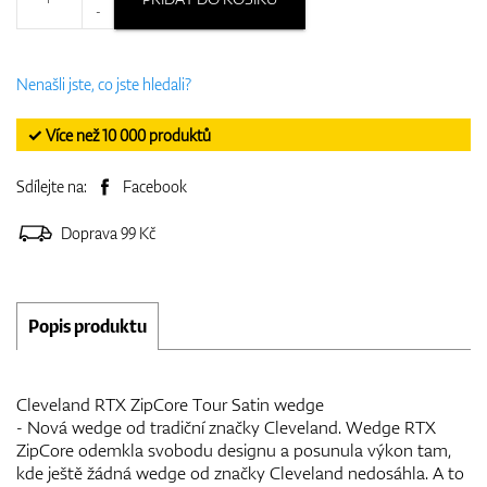
-
Nenašli jste, co jste hledali?
✓ Více než 10 000 produktů
Sdílejte na:
Facebook
Doprava 99 Kč
Popis produktu
Cleveland RTX ZipCore Tour Satin wedge
- Nová wedge od tradiční značky Cleveland. Wedge RTX
ZipCore odemkla svobodu designu a posunula výkon tam,
kde ještě žádná wedge od značky Cleveland nedosáhla. A to