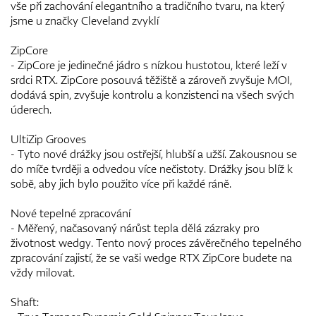
vše při zachování elegantního a tradičního tvaru, na který
jsme u značky Cleveland zvyklí
ZipCore
- ZipCore je jedinečné jádro s nízkou hustotou, které leží v
srdci RTX. ZipCore posouvá těžiště a zároveň zvyšuje MOI,
dodává spin, zvyšuje kontrolu a konzistenci na všech svých
úderech.
UltiZip Grooves
- Tyto nové drážky jsou ostřejší, hlubší a užší. Zakousnou se
do míče tvrději a odvedou více nečistoty. Drážky jsou blíž k
sobě, aby jich bylo použito více při každé ráně.
Nové tepelné zpracování
- Měřený, načasovaný nárůst tepla dělá zázraky pro
životnost wedgy. Tento nový proces závěrečného tepelného
zpracování zajistí, že se vaši wedge RTX ZipCore budete na
vždy milovat.
Shaft: