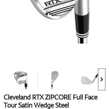
Boty
Rukavice
Míčky
Bagy
Cleveland RTX ZIPCORE Full Face
Tour Satin Wedge Steel
Vozíky