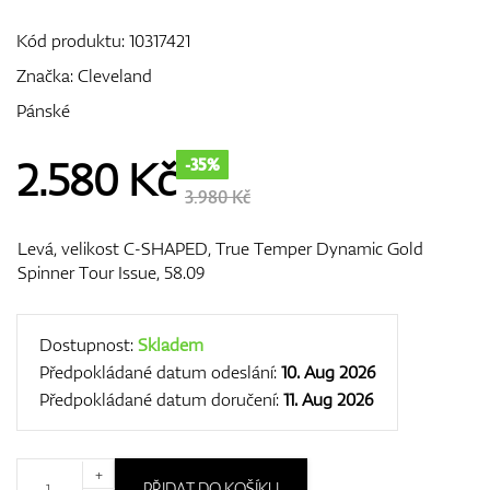
Kód produktu:
10317421
Značka:
Cleveland
GPS/Dálkoměry
Pánské
2.580
Kč
-35%
Doplňky
3.980 Kč
Levá, velikost C-SHAPED, True Temper Dynamic Gold
Spinner Tour Issue, 58.09
Dárkové poukazy
Dostupnost:
Skladem
Předpokládané datum odeslání:
10. Aug 2026
Předpokládané datum doručení:
11. Aug 2026
+
PŘIDAT DO KOŠÍKU