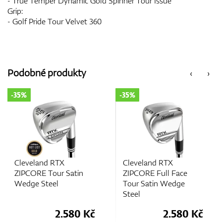
- True Temper Dynamic Gold Spinner Tour Issue
Grip:
- Golf Pride Tour Velvet 360
Podobné produkty
‹
›
-35%
-35%
Cleveland RTX
Cleveland RTX
ZIPCORE Full Face
ZIPCORE Black Satin
Tour Satin Wedge
Wedge Steel
Steel
č
2.580 Kč
2.580 Kč