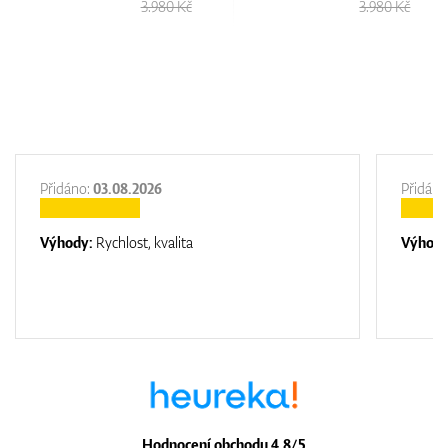
Kč
3.980 Kč
3.980 Kč
Přidáno:
03.08.2026
Přidáno
Výhody:
Rychlost, kvalita
Výhod
Hodnocení obchodu 4.8/5