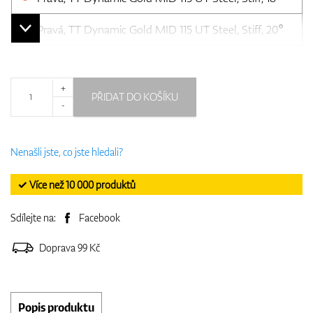
Pravá, TT Dynamic Gold MID 115 UT Steel, Stiff, 20°
+
PŘIDAT DO KOŠÍKU
-
Nenašli jste, co jste hledali?
✓ Více než 10 000 produktů
Sdílejte na:
Facebook
Doprava 99 Kč
Popis produktu