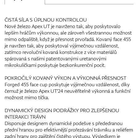
ČISTÁ SÍLA S ÚPLNOU KONTROLOU
Nové železo Apex UT je navrženo tak, aby poskytovalo
lepším hráčům výkonnou, ale zároveň všestrannou možnost
mimo odpaliště, když je přesnost prvořadá. Kovaný face 455
je navržen tak, aby poskytoval výjimečnou vzdálenost,
zatímco revoluční kovaná konstrukce z více materiálů
spárovaná s našimi patentovanými uretanovými
mikrokuličkami poskytuje bezkonkurenční pocit.
POKROČILÝ KOVANÝ VÝKON A VÝKONNÁ PŘESNOST
Forged 455 face cup poskytuje výjimečnou vzdálenost, díky
čemuž je železo Apex UT'24 neuvěřitelně výkonná a funkční
možnost mimo tíčka.
DYNAMICKÝ DESIGN PODRÁŽKY PRO ZLEPŠENOU
INTERAKCI TRÁVN
Disponuje designem dynamické podešve s přededranou
přední hranou pro efektivnější prořezávání trávníku a reliéfem
zadní hrany pro zajištění čistého výstupu. Výsledkem je