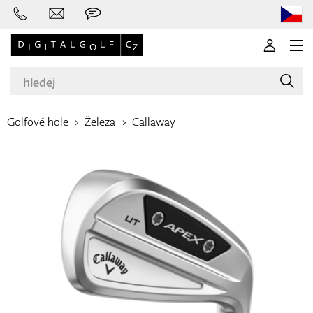
Golfové hole
Železa
Callaway
Značky
Golfové hole
Oblečení