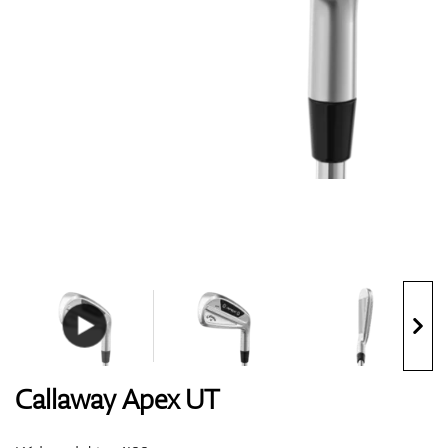
Boty
Rukavice
Míčky
Bagy
Callaway Apex UT
Vozíky