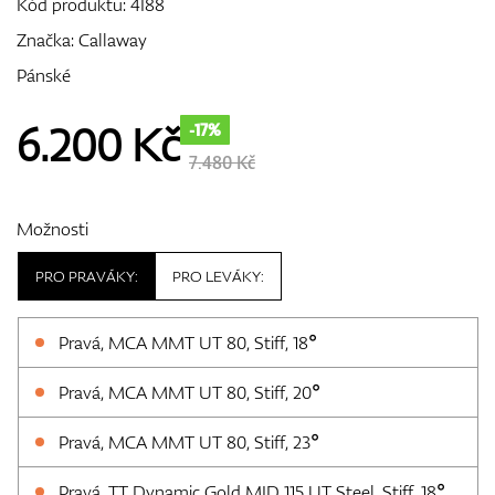
Kód produktu:
4I88
Značka:
Callaway
Pánské
GPS/Dálkoměry
6.200
Kč
-17%
7.480 Kč
Doplňky
Možnosti
PRO PRAVÁKY:
PRO LEVÁKY:
Dárkové poukazy
Pravá, MCA MMT UT 80, Stiff, 18°
Pravá, MCA MMT UT 80, Stiff, 20°
Pravá, MCA MMT UT 80, Stiff, 23°
Pravá, TT Dynamic Gold MID 115 UT Steel, Stiff, 18°