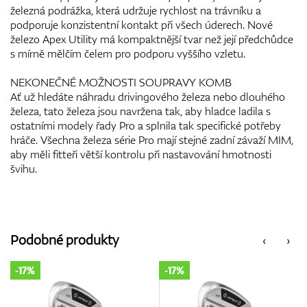
železná podrážka, která udržuje rychlost na trávníku a
podporuje konzistentní kontakt při všech úderech. Nové
železo Apex Utility má kompaktnější tvar než její předchůdce
s mírně mělčím čelem pro podporu vyššího vzletu.
NEKONEČNÉ MOŽNOSTI SOUPRAVY KOMB
Ať už hledáte náhradu drivingového železa nebo dlouhého
železa, tato železa jsou navržena tak, aby hladce ladila s
ostatními modely řady Pro a splnila tak specifické potřeby
hráče. Všechna železa série Pro mají stejné zadní závaží MIM,
aby měli fitteři větší kontrolu při nastavování hmotnosti
švihu.
Podobné produkty
‹
›
-17%
-17%