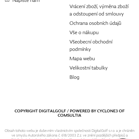
Napište nám
Vrácení zboží, výměna zboží
a odstoupení od smlouvy
Ochrana osobních údajů
Vše o nákupu
Všeobecní obchodní
podmínky
Mapa webu
Velikostní tabulky
Blog
COPYRIGHT DIGITALGOLF / POWERED BY
CYCLONE3
OF
COMSULTIA
Obsah tohoto webu je duševním vlastnictvím společnosti DigitalGolf s.r.o. a je chráněn
ve smyslu Autorského zákona č. 618/2003 Z.z. ve znění pozdějších předpisů a