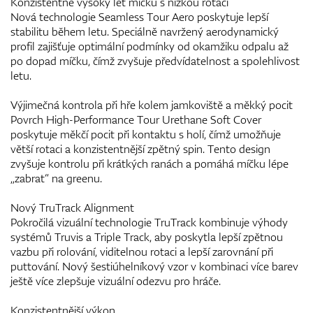
Konzistentně vysoký let míčku s nízkou rotací
Nová technologie Seamless Tour Aero poskytuje lepší
stabilitu během letu. Speciálně navržený aerodynamický
profil zajišťuje optimální podmínky od okamžiku odpalu až
po dopad míčku, čímž zvyšuje předvídatelnost a spolehlivost
letu.
Výjimečná kontrola při hře kolem jamkoviště a měkký pocit
Povrch High-Performance Tour Urethane Soft Cover
poskytuje měkčí pocit při kontaktu s holí, čímž umožňuje
větší rotaci a konzistentnější zpětný spin. Tento design
zvyšuje kontrolu při krátkých ranách a pomáhá míčku lépe
„zabrat“ na greenu.
Nový TruTrack Alignment
Pokročilá vizuální technologie TruTrack kombinuje výhody
systémů Truvis a Triple Track, aby poskytla lepší zpětnou
vazbu při rolování, viditelnou rotaci a lepší zarovnání při
puttování. Nový šestiúhelníkový vzor v kombinaci více barev
ještě více zlepšuje vizuální odezvu pro hráče.
Konzistentnější výkon