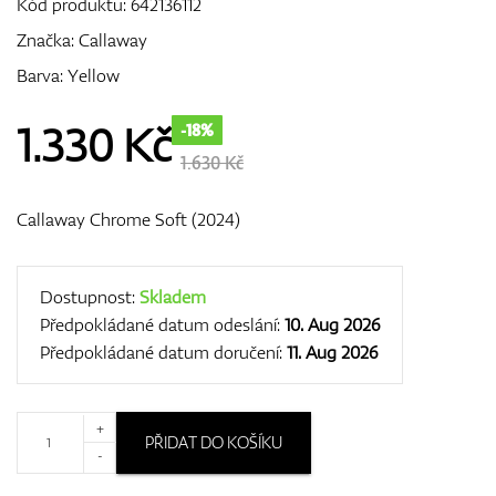
Kód produktu:
642136112
Značka:
Callaway
Barva: Yellow
GPS/Dálkoměry
1.330
Kč
-18%
1.630 Kč
Doplňky
Callaway Chrome Soft (2024)
Dárkové poukazy
Dostupnost:
Skladem
Předpokládané datum odeslání:
10. Aug 2026
Předpokládané datum doručení:
11. Aug 2026
+
PŘIDAT DO KOŠÍKU
-