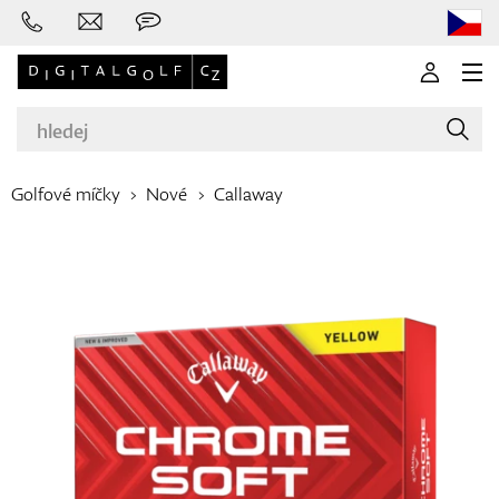
Golfové míčky
Nové
Callaway
Značky
Golfové hole
Oblečení