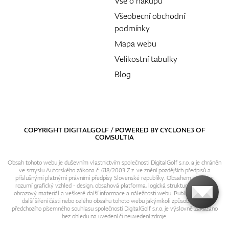
Vše o nákupu
Všeobecní obchodní
podmínky
Mapa webu
Velikostní tabulky
Blog
COPYRIGHT DIGITALGOLF / POWERED BY
CYCLONE3
OF
COMSULTIA
Obsah tohoto webu je duševním vlastnictvím společnosti DigitalGolf s.r.o. a je chráněn
ve smyslu Autorského zákona č. 618/2003 Z.z. ve znění pozdějších předpisů a
příslušnými platnými právními předpisy Slovenské republiky. Obsahem webu se
rozumí grafický vzhled - design, obsahová platforma, logická struktura, textový i
obrazový materiál a veškeré další informace a náležitosti webu. Publikování resp.
další šíření části nebo celého obsahu tohoto webu jakýmkoli způsobem bez
předchozího písemného souhlasu společnosti DigitalGolf s.r.o. je výslovně zakázáno
bez ohledu na uvedení či neuvedení zdroje.