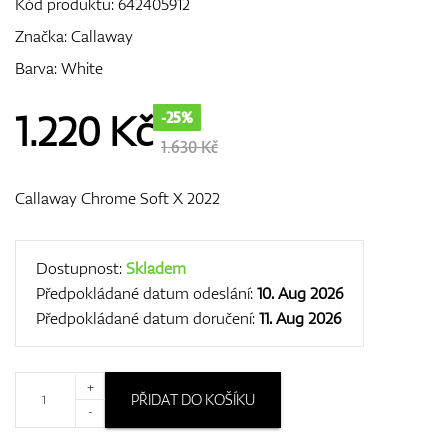
Kód produktu:
642405912
Značka:
Callaway
Barva: White
GPS/Dálkoměry
1.220
Kč
-25%
1.630 Kč
Doplňky
Callaway Chrome Soft X 2022
Dárkové poukazy
Dostupnost:
Skladem
Předpokládané datum odeslání:
10. Aug 2026
Předpokládané datum doručení:
11. Aug 2026
+
PŘIDAT DO KOŠÍKU
-