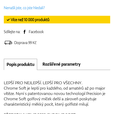
Nenašli jste, co jste hledali?
✓ Více než 10 000 produktů
Sdílejte na:
Facebook
Doprava 99 Kč
Rozšířené parametry
Popis produktu
LEPŠÍ PRO NEJLEPŠÍ. LEPŠÍ PRO VŠECHNY.
Chrome Soft je lepší pro každého, od amatérů až po major
vítěze. Nyní s patentovanou novou technologií Precision je
Chrome Soft golfový míček delší a zároveň poskytuje
charakteristický měkký pocit, který golfisté milují.