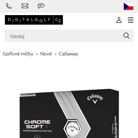
Golfové míčky
Nové
Callaway
Značky
Golfové hole
Oblečení