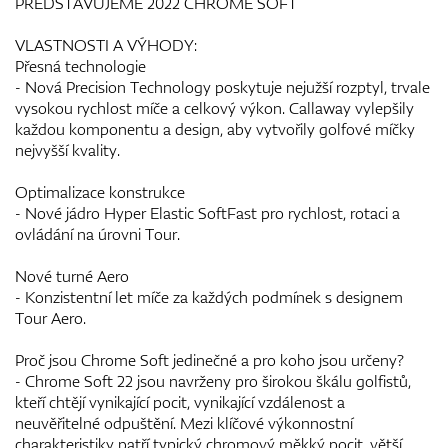
PŘEDSTAVUJEME 2022 CHROME SOFT
VLASTNOSTI A VÝHODY:
Přesná technologie
- Nová Precision Technology poskytuje nejužší rozptyl, trvale
vysokou rychlost míče a celkový výkon. Callaway vylepšily
každou komponentu a design, aby vytvořily golfové míčky
nejvyšší kvality.
Optimalizace konstrukce
- Nové jádro Hyper Elastic SoftFast pro rychlost, rotaci a
ovládání na úrovni Tour.
Nové turné Aero
- Konzistentní let míče za každých podmínek s designem
Tour Aero.
Proč jsou Chrome Soft jedinečné a pro koho jsou určeny?
- Chrome Soft 22 jsou navrženy pro širokou škálu golfistů,
kteří chtějí vynikající pocit, vynikající vzdálenost a
neuvěřitelné odpuštění. Mezi klíčové výkonnostní
charakteristiky patří typický chromový měkký pocit, větší