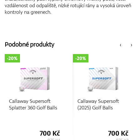
vzdálenost od odpaliště, nízké rotující rány a vysoká úroveň
kontroly na greenech.
Podobné produkty
‹
›
-20%
-25%
Callaway Supersoft
Callaway Limited
lls
(2025) Golf Balls
Edition Chrome Soft
Truvis Team USA Gol
Balls
 Kč
700 Kč
1.220 