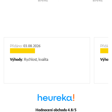
5 Kč
875 Kč
1.630
Přidáno:
03.08.2026
Přidáno
Výhody:
Rychlost, kvalita
Výhod
Hodnocení obchodu 4.8/5