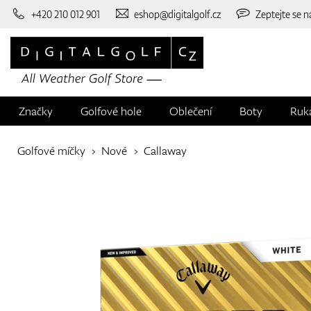
+420 210 012 901
eshop@digitalgolf.cz
Zeptejte se n
Značky
Golfové hole
Oblečení
Boty
Ruk
Golfové míčky
Nové
Callaway