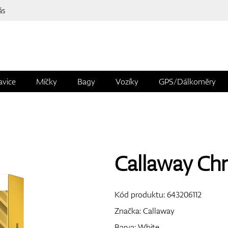
ás
avice
Míčky
Bagy
Vozíky
GPS/Dálkoměry
Callaway Ch
Kód produktu:
643206112
Značka:
Callaway
Barva: White