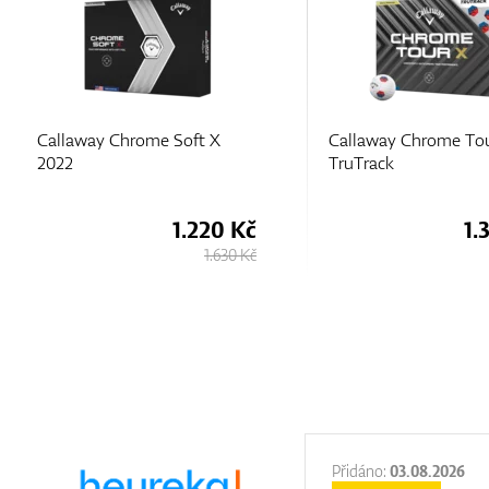
Callaway Chrome Soft X
Callaway Chrome To
2022
TruTrack
1.220 Kč
1.
1.630 Kč
:
31.12.2025
Přidáno:
03.08.2026