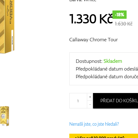
1.330
Kč
-18%
1.630 Kč
Callaway Chrome Tour
Dostupnost:
Skladem
Předpokládané datum odeslá
Předpokládané datum doruče
+
PŘIDAT DO KOŠÍK
-
Nenašli jste, co jste hledali?