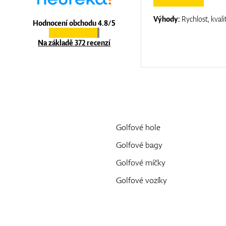
:
top luxury
Výhody:
Rychlost, kvali
Hodnocení obchodu 4.8/5
Na základě 372 recenzí
Golfové hole
Golfové bagy
Golfové míčky
Golfové vozíky