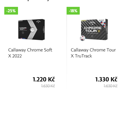
-18%
-18%
ft
Callaway Chrome Tour
Callaway Chrome Tou
X TruTrack
X
 Kč
1.330 Kč
1.330 
0 Kč
1.630 Kč
1.630