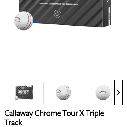
Boty
Rukavice
Míčky
Bagy
Callaway Chrome Tour X Triple
Track
Vozíky