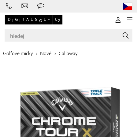
Golfové míčky
Nové
Callaway
Značky
Golfové hole
Oblečení