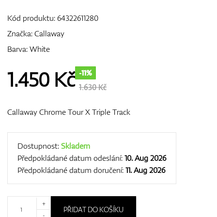
Kód produktu:
64322611280
Značka:
Callaway
GPS/Dálkoměry
Barva: White
1.450
Kč
-11%
Doplňky
1.630 Kč
Callaway Chrome Tour X Triple Track
Dárkové poukazy
Dostupnost:
Skladem
Předpokládané datum odeslání:
10. Aug 2026
Předpokládané datum doručení:
11. Aug 2026
+
PŘIDAT DO KOŠÍKU
-