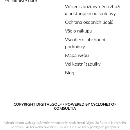
Napište nám
Vrácení zboží, výměna zboží
a odstoupení od smlouvy
Ochrana osobních údajů
Vše o nákupu
Všeobecní obchodní
podmínky
Mapa webu
Velikostní tabulky
Blog
COPYRIGHT DIGITALGOLF / POWERED BY
CYCLONE3
OF
COMSULTIA
Obsah tohoto webu je duševním vlastnictvím společnosti DigitalGolf s.r.o. a je chráněn
ve smyslu Autorského zákona č. 618/2003 Z.z. ve znění pozdějších předpisů a