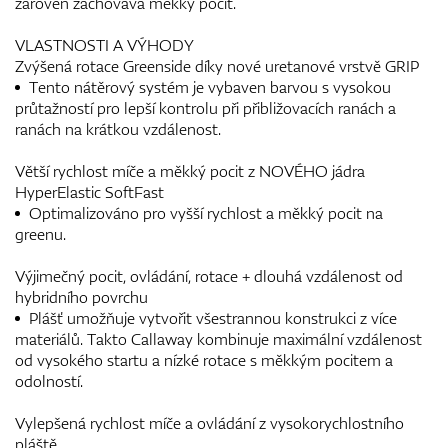
zároveň zachovává měkký pocit.
VLASTNOSTI A VÝHODY
Zvýšená rotace Greenside díky nové uretanové vrstvě GRIP
Tento nátěrový systém je vybaven barvou s vysokou
průtažností pro lepší kontrolu při přibližovacích ranách a
ranách na krátkou vzdálenost.
Větší rychlost míče a měkký pocit z NOVÉHO jádra
HyperElastic SoftFast
Optimalizováno pro vyšší rychlost a měkký pocit na
greenu.
Výjimečný pocit, ovládání, rotace + dlouhá vzdálenost od
hybridního povrchu
Plášť umožňuje vytvořit všestrannou konstrukci z více
materiálů. Takto Callaway kombinuje maximální vzdálenost
od vysokého startu a nízké rotace s měkkým pocitem a
odolností.
Vylepšená rychlost míče a ovládání z vysokorychlostního
pláště