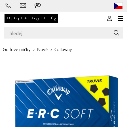
Golfové míčky
Nové
Callaway
Značky
Golfové hole
Oblečení