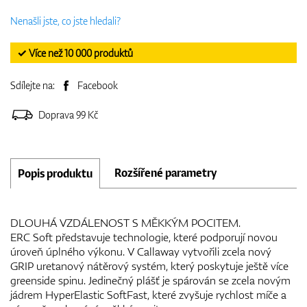
Nenašli jste, co jste hledali?
✓ Více než 10 000 produktů
Sdílejte na:
Facebook
Doprava 99 Kč
Rozšířené parametry
Popis produktu
DLOUHÁ VZDÁLENOST S MĚKKÝM POCITEM.
ERC Soft představuje technologie, které podporují novou
úroveň úplného výkonu. V Callaway vytvořili zcela nový
GRIP uretanový nátěrový systém, který poskytuje ještě více
greenside spinu. Jedinečný plášť je spárován se zcela novým
jádrem HyperElastic SoftFast, které zvyšuje rychlost míče a