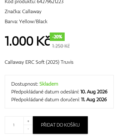
Kód produktu:
64279621223
Značka:
Callaway
Barva: Yellow/Black
GPS/Dálkoměry
1.000
Kč
-20%
1.250 Kč
Doplňky
Callaway ERC Soft (2025) Truvis
Dárkové poukazy
Dostupnost:
Skladem
Předpokládané datum odeslání:
10. Aug 2026
Předpokládané datum doručení:
11. Aug 2026
+
PŘIDAT DO KOŠÍKU
-