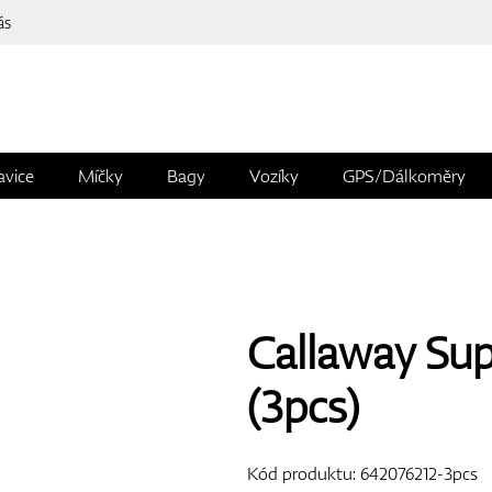
ás
avice
Míčky
Bagy
Vozíky
GPS/Dálkoměry
Callaway Supe
(3pcs)
Kód produktu:
642076212-3pcs