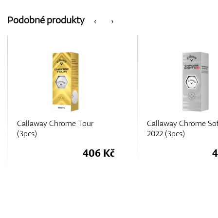
Podobné produkty
‹
›
Callaway Chrome Soft X LS
Callaway Chrome Sof
2022 (3pcs)
2022 (3pcs)
406 Kč
4