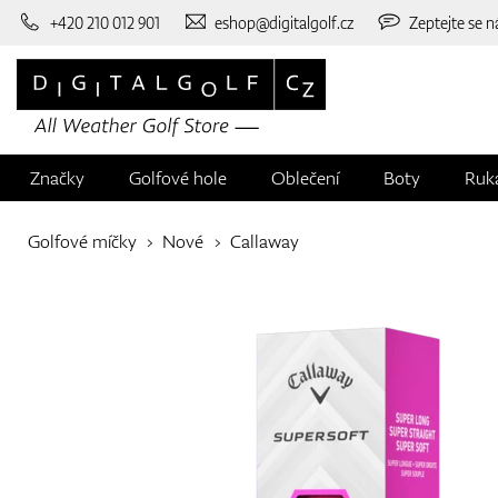
+420 210 012 901
eshop@digitalgolf.cz
Zeptejte se n
Značky
Golfové hole
Oblečení
Boty
Ruk
Golfové míčky
Nové
Callaway