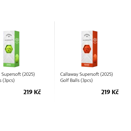
 Supersoft (2025)
Callaway Chrome Tour X
s (3pcs)
(3pcs)
219 Kč
406 Kč