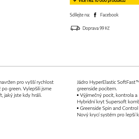
✓ Více než 10 000 produktů
Sdílejte na:
Facebook
Doprava 99 Kč
navržen pro vyšší rychlost
Jádro HyperElastic SoftFast™
po green. Vylepšili jsme
greenside pocitem.
 jaký jste kdy hráli.
Výjimečný pocit, kontrola a
Hybridní kryt Supersoft kom
Greenside Spin and Control
Nový krycí systém pro lepší k