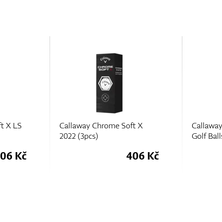
t X
Callaway Supersoft (2025)
Callaway
Golf Balls (3pcs)
Golf Ball
06 Kč
219 Kč