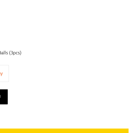
alls (3pcs)
ny
U