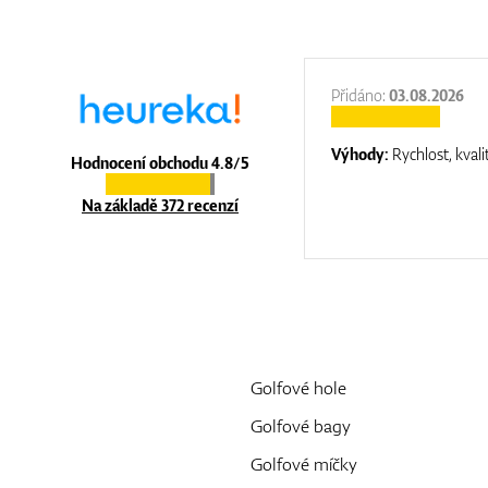
:
31.12.2025
Přidáno:
03.08.2026
:
top luxury
Výhody:
Rychlost, kvali
Hodnocení obchodu 4.8/5
Na základě 372 recenzí
Golfové hole
Golfové bagy
Golfové míčky