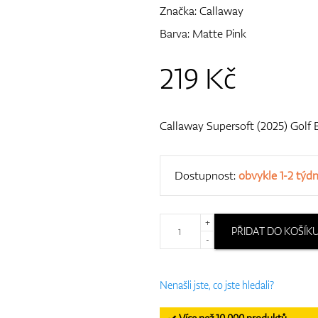
Značka:
Callaway
Barva: Matte Pink
219
Kč
Callaway Supersoft (2025) Golf B
Dostupnost:
obvykle 1-2 týd
+
PŘIDAT DO KOŠÍK
-
Nenašli jste, co jste hledali?