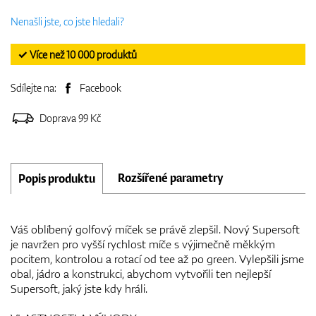
Nenašli jste, co jste hledali?
✓ Více než 10 000 produktů
Sdílejte na:
Facebook
Doprava 99 Kč
Rozšířené parametry
Popis produktu
Váš oblíbený golfový míček se právě zlepšil. Nový Supersoft
je navržen pro vyšší rychlost míče s výjimečně měkkým
pocitem, kontrolou a rotací od tee až po green. Vylepšili jsme
obal, jádro a konstrukci, abychom vytvořili ten nejlepší
Supersoft, jaký jste kdy hráli.