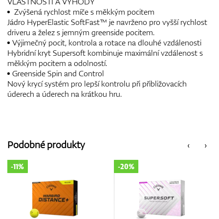
VLASTNOSTI A VÝHODY
Zvýšená rychlost míče s měkkým pocitem
Jádro HyperElastic SoftFast™ je navrženo pro vyšší rychlost
driveru a želez s jemným greenside pocitem.
Výjimečný pocit, kontrola a rotace na dlouhé vzdálenosti
Hybridní kryt Supersoft kombinuje maximální vzdálenost s
měkkým pocitem a odolností.
Greenside Spin and Control
Nový krycí systém pro lepší kontrolu při přibližovacích
úderech a úderech na krátkou hru.
Podobné produkty
‹
›
-11%
-20%