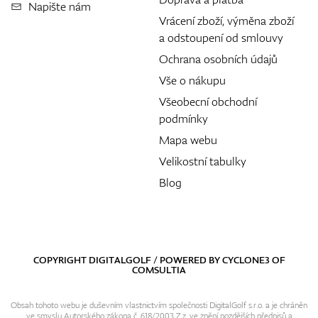
Napište nám
Vrácení zboží, výměna zboží
a odstoupení od smlouvy
Ochrana osobních údajů
Vše o nákupu
Všeobecní obchodní
podmínky
Mapa webu
Velikostní tabulky
Blog
COPYRIGHT DIGITALGOLF / POWERED BY
CYCLONE3
OF
COMSULTIA
Obsah tohoto webu je duševním vlastnictvím společnosti DigitalGolf s.r.o. a je chráněn
ve smyslu Autorského zákona č. 618/2003 Z.z. ve znění pozdějších předpisů a