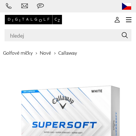
Golfové míčky
Nové
Callaway
Značky
Golfové hole
Oblečení