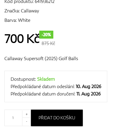
Kód produktu:
641936212
Značka:
Callaway
Barva: White
GPS/Dálkoměry
700
Kč
-20%
875 Kč
Doplňky
Callaway Supersoft (2025) Golf Balls
Dárkové poukazy
Dostupnost:
Skladem
Předpokládané datum odeslání:
10. Aug 2026
Předpokládané datum doručení:
11. Aug 2026
+
PŘIDAT DO KOŠÍKU
-