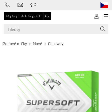
Golfové míčky
Nové
Callaway
Značky
Golfové hole
Oblečení