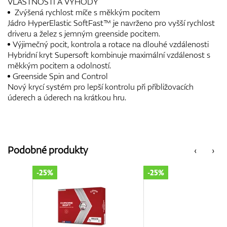
VLASTNOSTI A VÝHODY
Zvýšená rychlost míče s měkkým pocitem
Jádro HyperElastic SoftFast™ je navrženo pro vyšší rychlost
driveru a želez s jemným greenside pocitem.
Výjimečný pocit, kontrola a rotace na dlouhé vzdálenosti
Hybridní kryt Supersoft kombinuje maximální vzdálenost s
měkkým pocitem a odolností.
Greenside Spin and Control
Nový krycí systém pro lepší kontrolu při přibližovacích
úderech a úderech na krátkou hru.
Podobné produkty
‹
›
-25%
-25%