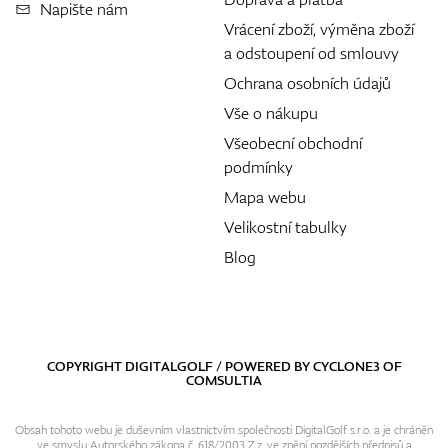
Napište nám
Vrácení zboží, výměna zboží
a odstoupení od smlouvy
Ochrana osobních údajů
Vše o nákupu
Všeobecní obchodní
podmínky
Mapa webu
Velikostní tabulky
Blog
COPYRIGHT DIGITALGOLF / POWERED BY
CYCLONE3
OF
COMSULTIA
Obsah tohoto webu je duševním vlastnictvím společnosti DigitalGolf s.r.o. a je chráněn
ve smyslu Autorského zákona č. 618/2003 Z.z. ve znění pozdějších předpisů a