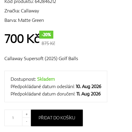
Kód produktu:
642846212
Značka:
Callaway
Barva: Matte Green
GPS/Dálkoměry
700
Kč
-20%
875 Kč
Doplňky
Callaway Supersoft (2025) Golf Balls
Dárkové poukazy
Dostupnost:
Skladem
Předpokládané datum odeslání:
10. Aug 2026
Předpokládané datum doručení:
11. Aug 2026
+
PŘIDAT DO KOŠÍKU
-