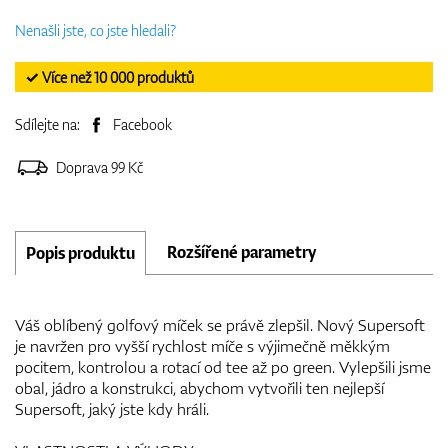
Nenašli jste, co jste hledali?
✓ Více než 10 000 produktů
Sdílejte na:
Facebook
Doprava 99 Kč
Rozšířené parametry
Popis produktu
Váš oblíbený golfový míček se právě zlepšil. Nový Supersoft
je navržen pro vyšší rychlost míče s výjimečně měkkým
pocitem, kontrolou a rotací od tee až po green. Vylepšili jsme
obal, jádro a konstrukci, abychom vytvořili ten nejlepší
Supersoft, jaký jste kdy hráli.