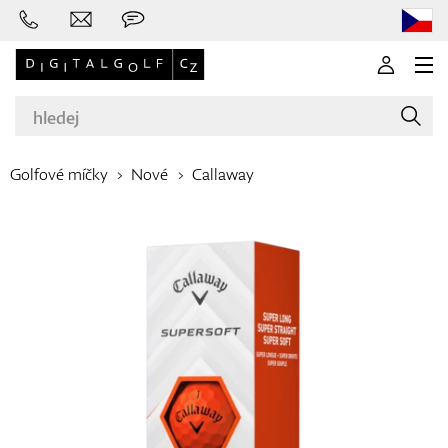
Golfové míčky
Nové
Callaway
Značky
Golfové hole
Oblečení