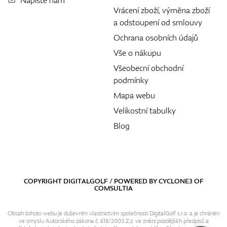
Napište nám
Vrácení zboží, výměna zboží
a odstoupení od smlouvy
Ochrana osobních údajů
Vše o nákupu
Všeobecní obchodní
podmínky
Mapa webu
Velikostní tabulky
Blog
COPYRIGHT DIGITALGOLF / POWERED BY
CYCLONE3
OF
COMSULTIA
Obsah tohoto webu je duševním vlastnictvím společnosti DigitalGolf s.r.o. a je chráněn
ve smyslu Autorského zákona č. 618/2003 Z.z. ve znění pozdějších předpisů a