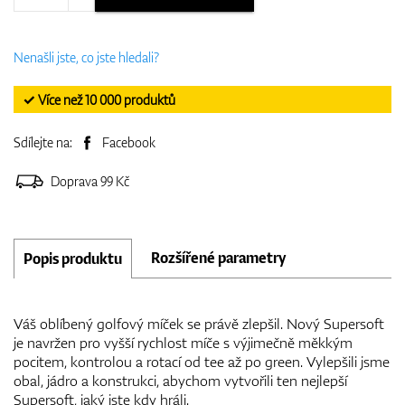
Nenašli jste, co jste hledali?
✓ Více než 10 000 produktů
Sdílejte na:
Facebook
Doprava 99 Kč
Rozšířené parametry
Popis produktu
Váš oblíbený golfový míček se právě zlepšil. Nový Supersoft
je navržen pro vyšší rychlost míče s výjimečně měkkým
pocitem, kontrolou a rotací od tee až po green. Vylepšili jsme
obal, jádro a konstrukci, abychom vytvořili ten nejlepší
Supersoft, jaký jste kdy hráli.