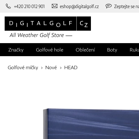
+420 210 012 901
eshop@digitalgolf.cz
Zeptejte se n
Značky
Golfové hole
Oblečení
Boty
Ruk
Golfové míčky
Nové
HEAD