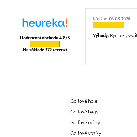
:
31.12.2025
Přidáno:
03.08.2026
:
top luxury
Výhody:
Rychlost, kvali
Hodnocení obchodu 4.8/5
Na základě 372 recenzí
Golfové hole
Golfové bagy
Golfové míčky
Golfové vozíky