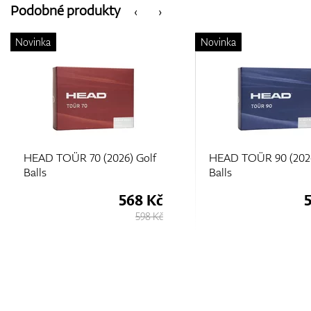
Podobné produkty
‹
›
Novinka
Novinka
HEAD TOÜR 90 (2026) Golf
HEAD TOÜR 100 (202
Balls
Balls (3pcs)
568 Kč
6
598 Kč