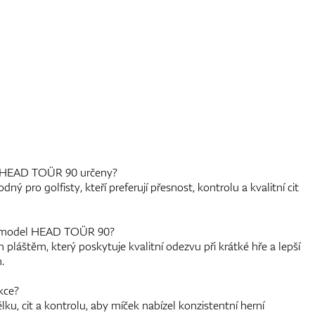
y HEAD TOÜR 90 určeny?
pro golfisty, kteří preferují přesnost, kontrolu a kvalitní cit
vá model HEAD TOÜR 90?
láštěm, který poskytuje kvalitní odezvu při krátké hře a lepší
.
kce?
lku, cit a kontrolu, aby míček nabízel konzistentní herní