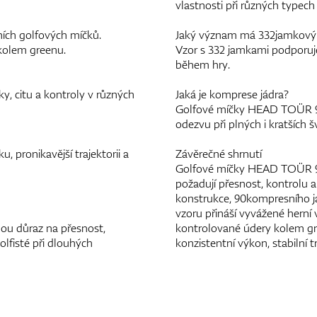
vlastnosti při různých typech
ích golfových míčků.
Jaký význam má 332jamkový
h kolem greenu.
Vzor s 332 jamkami podporuje s
během hry.
y, citu a kontroly v různých
Jaká je komprese jádra?
Golfové míčky HEAD TOÜR 90 v
odezvu při plných i kratších šv
 pronikavější trajektorii a
Závěrečné shrnutí
Golfové míčky HEAD TOÜR 90 
požadují přesnost, kontrolu 
konstrukce, 90kompresního 
vzoru přináší vyvážené herní 
ou důraz na přesnost,
kontrolované údery kolem g
golfisté při dlouhých
konzistentní výkon, stabilní t