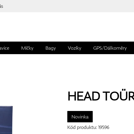
ás
avice
Míčky
Bagy
Vozíky
GPS/Dálkoměry
HEAD TOÜR 9
Novinka
Kód produktu:
19596