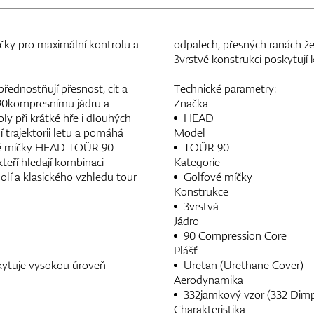
ky pro maximální kontrolu a
odpalech, přesných ranách že
3vrstvé konstrukci poskytují
ednostňují přesnost, cit a
Technické parametry:
 90kompresnímu jádru a
Značka
y při krátké hře i dlouhých
HEAD
 trajektorii letu a pomáhá
Model
fové míčky HEAD TOÜR 90
TOÜR 90
teří hledají kombinaci
Kategorie
holí a klasického vzhledu tour
Golfové míčky
Konstrukce
3vrstvá
Jádro
90 Compression Core
Plášť
kytuje vysokou úroveň
Uretan (Urethane Cover)
Aerodynamika
332jamkový vzor (332 Dimp
Charakteristika