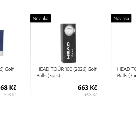
Novinka
Novinka
6) Golf
HEAD TOÜR 70 (2026) Golf
HEAD TO
Balls (3pcs)
Balls (3p
63 Kč
568 Kč
698 Kč
598 Kč