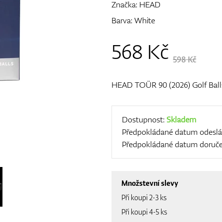
Značka:
HEAD
Barva: White
568
Kč
598 Kč
HEAD TOÜR 90 (2026) Golf Ball
Dostupnost:
Skladem
Předpokládané datum odeslá
Předpokládané datum doruče
Množstevní slevy
Při koupi 2-3 ks
Při koupi 4-5 ks