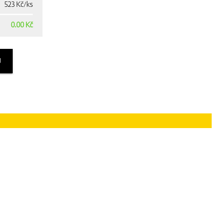
523 Kč/ks
0.00 Kč
U