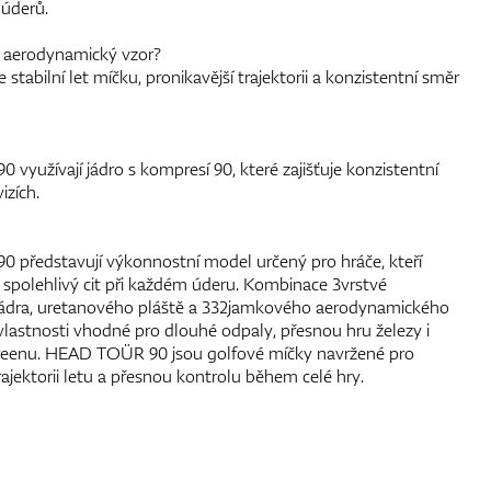
 úderů.
 aerodynamický vzor?
tabilní let míčku, pronikavější trajektorii a konzistentní směr
yužívají jádro s kompresí 90, které zajišťuje konzistentní
izích.
představují výkonnostní model určený pro hráče, kteří
a spolehlivý cit při každém úderu. Kombinace 3vrstvé
jádra, uretanového pláště a 332jamkového aerodynamického
vlastnosti vhodné pro dlouhé odpaly, přesnou hru železy i
reenu. HEAD TOÜR 90 jsou golfové míčky navržené pro
rajektorii letu a přesnou kontrolu během celé hry.