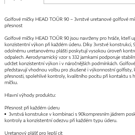
Golfové míčky HEAD TOÜR 90 – 3vrstvé uretanové golfové míč
přesnost
Golfové míčky HEAD TOÜR 90 jsou navrženy pro hráče, kteří upř
konzistentní výkon při každém úderu. Díky 3vrstvé konstrukci,
odolnému uretanovému plášti poskytují vysokou úroveň kontrol
odpalech. Aerodynamický vzor s 332 jamkami podporuje stabilní
udržet konzistentní výkon i v náročnějších podmínkách. Gol
představují vhodnou volbu pro zkušené i výkonnostní golfisty, k
přesnosti, spolehlivé kontroly, kvalitního pocitu při kontaktu s 
míčku.
Hlavní výhody produktu:
Přesnost při každém úderu
3vrstvá konstrukce v kombinaci s 90kompresním jádrem pos
kontroly a konzistentní odezvu při každém typu úderu.
Uretanový plášť pro lepší cit