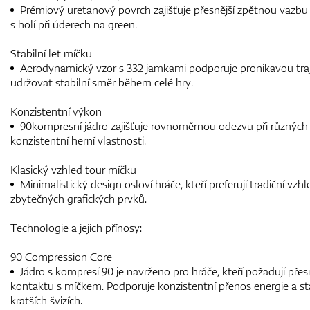
Prémiový uretanový povrch zajišťuje přesnější zpětnou vazbu p
s holí při úderech na green.
Stabilní let míčku
Aerodynamický vzor s 332 jamkami podporuje pronikavou traj
udržovat stabilní směr během celé hry.
Konzistentní výkon
90kompresní jádro zajišťuje rovnoměrnou odezvu při různých
konzistentní herní vlastnosti.
Klasický vzhled tour míčku
Minimalistický design osloví hráče, kteří preferují tradiční vz
zbytečných grafických prvků.
Technologie a jejich přínosy:
90 Compression Core
Jádro s kompresí 90 je navrženo pro hráče, kteří požadují pře
kontaktu s míčkem. Podporuje konzistentní přenos energie a stab
kratších švizích.