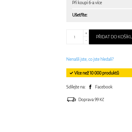
Při koupi 6-a více
Ušetříte:
+
PŘIDAT DO KOŠÍK
-
Nenašli jste, co jste hledali?
✓ Více než 10 000 produktů
Sdílejte na:
Facebook
Doprava 99 Kč