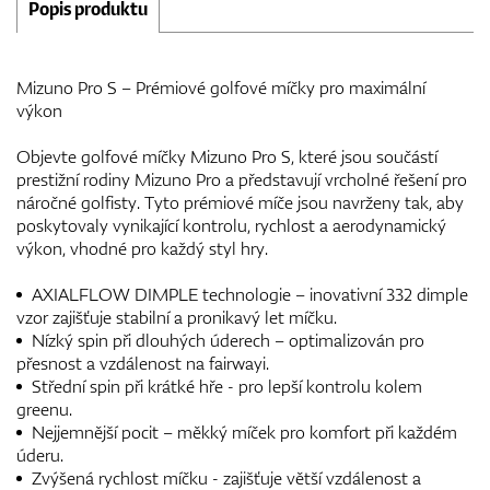
Popis produktu
Mizuno Pro S – Prémiové golfové míčky pro maximální
výkon
Objevte golfové míčky Mizuno Pro S, které jsou součástí
prestižní rodiny Mizuno Pro a představují vrcholné řešení pro
náročné golfisty. Tyto prémiové míče jsou navrženy tak, aby
poskytovaly vynikající kontrolu, rychlost a aerodynamický
výkon, vhodné pro každý styl hry.
AXIALFLOW DIMPLE technologie – inovativní 332 dimple
vzor zajišťuje stabilní a pronikavý let míčku.
Nízký spin při dlouhých úderech – optimalizován pro
přesnost a vzdálenost na fairwayi.
Střední spin při krátké hře - pro lepší kontrolu kolem
greenu.
Nejjemnější pocit – měkký míček pro komfort při každém
úderu.
Zvýšená rychlost míčku - zajišťuje větší vzdálenost a