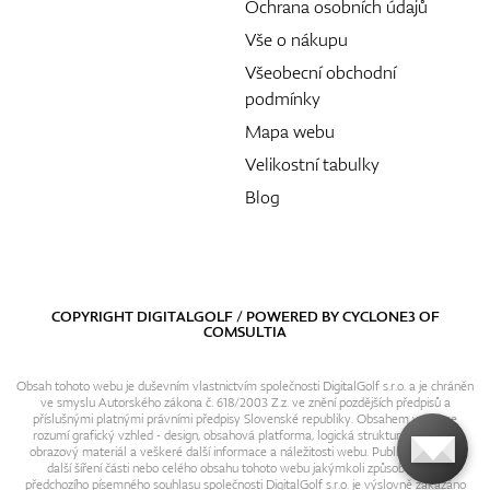
Ochrana osobních údajů
Vše o nákupu
Všeobecní obchodní
podmínky
Mapa webu
Velikostní tabulky
Blog
COPYRIGHT DIGITALGOLF / POWERED BY
CYCLONE3
OF
COMSULTIA
Obsah tohoto webu je duševním vlastnictvím společnosti DigitalGolf s.r.o. a je chráněn
ve smyslu Autorského zákona č. 618/2003 Z.z. ve znění pozdějších předpisů a
příslušnými platnými právními předpisy Slovenské republiky. Obsahem webu se
rozumí grafický vzhled - design, obsahová platforma, logická struktura, textový i
obrazový materiál a veškeré další informace a náležitosti webu. Publikování resp.
další šíření části nebo celého obsahu tohoto webu jakýmkoli způsobem bez
předchozího písemného souhlasu společnosti DigitalGolf s.r.o. je výslovně zakázáno