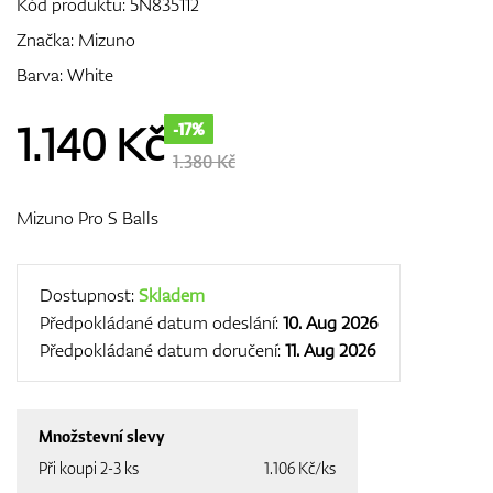
Kód produktu:
5N835112
Značka:
Mizuno
Barva: White
GPS/Dálkoměry
1.140
Kč
-17%
1.380 Kč
Doplňky
Mizuno Pro S Balls
Dárkové poukazy
Dostupnost:
Skladem
Předpokládané datum odeslání:
10. Aug 2026
Předpokládané datum doručení:
11. Aug 2026
Množstevní slevy
Při koupi 2-3 ks
1.106 Kč/ks