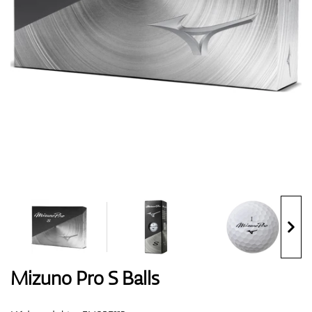
Boty
Rukavice
Míčky
Bagy
Mizuno Pro S Balls
Vozíky