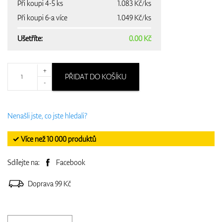
Při koupi 4-5 ks
1.083 Kč/ks
Při koupi 6-a více
1.049 Kč/ks
Ušetříte:
0.00 Kč
+
PŘIDAT DO KOŠÍKU
-
Nenašli jste, co jste hledali?
✓ Více než 10 000 produktů
Sdílejte na:
Facebook
Doprava 99 Kč