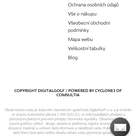
Ochrana osobních údajů
Vše o nákupu
Všeobecní obchodní
podmínky
Mapa webu
Velikostní tabulky
Blog
COPYRIGHT DIGITALGOLF / POWERED BY
CYCLONE3
OF
COMSULTIA
Obsah tohoto webu je duševním vlastnictvím společnosti DigitalGolf s.r.o. a je chráněn
ve smyslu Autorského zákona č. 618/2003 Z.z. ve znění pozdějších předpisů a
příslušnými platnými právními předpisy Slovenské republiky. Obsahem webu se
rozumí grafický vzhled - design, obsahová platforma, logická struktura, textový i
obrazový materiál a veškeré další informace a náležitosti webu. Publikování resp.
další šíření části nebo celého obsahu tohoto webu jakýmkoli způsobem bez