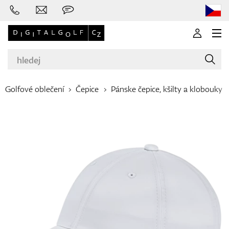
Golfové oblečení
Čepice
Pánske čepice, kšilty a klobouky
Značky
Golfové hole
Oblečení