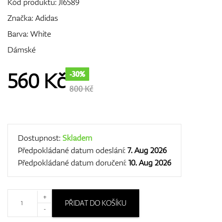
Kód produktu:
JI6589
Značka:
Adidas
Barva: White
GPS/Dálkoměry
Dámské
560
Kč
-30%
Doplňky
800 Kč
Dárkové poukazy
Dostupnost:
Skladem
Předpokládané datum odeslání:
7. Aug 2026
Předpokládané datum doručení:
10. Aug 2026
+
PŘIDAT DO KOŠÍKU
-