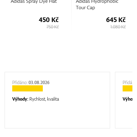
e Hat
Adidas Hydrophobic
Adidas Women's
Tour Cap
Crisscross Cap
0 Kč
645 Kč
560
750 Kč
1.080 Kč
8
Přidáno:
03.08.2026
Přidáno
Výhody:
Rychlost, kvalita
Výhod