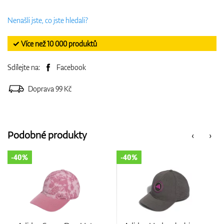
Nenašli jste, co jste hledali?
✓ Více než 10 000 produktů
Sdílejte na:
Facebook
Doprava 99 Kč
Podobné produkty
‹
›
-40%
-30%