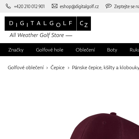
+420 210 012 901
eshop@digitalgolf.cz
Zeptejte se n
Značky
Golfové hole
Oblečení
Boty
Ruk
Golfové oblečení
Čepice
Pánske čepice, kšilty a klobouk