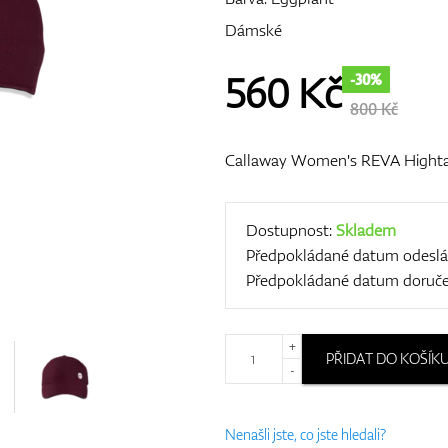
Dámské
560
Kč
-30%
800 Kč
Callaway Women's REVA Highta
Dostupnost:
Skladem
Předpokládané datum odeslá
Předpokládané datum doruče
+
PŘIDAT DO KOŠÍK
-
Nenašli jste, co jste hledali?