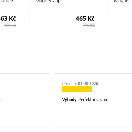
ustable
Magnet Cap
Magnet 
563 Kč
465 Kč
750 Kč
775 Kč
Přidáno:
03.08.2026
ta
Výhody:
Perfektní služba