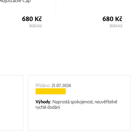
Adjustable Cap
680 Kč
680 Kč
800 Kč
800 Kč
Přidáno:
21.07.2026
Výhody:
Naprostá spokojenost, neuvěřitelně
rychlé dodání