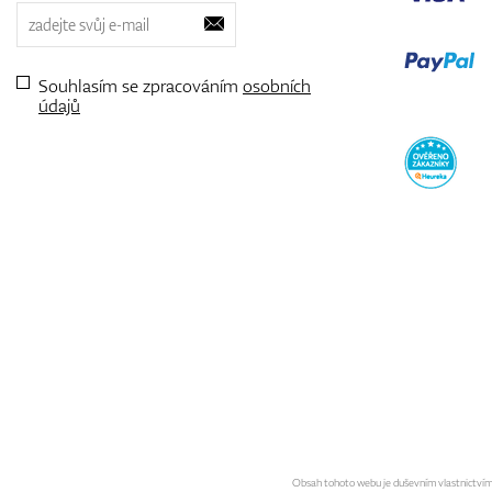
Souhlasím se zpracováním
osobních
údajů
Obsah tohoto webu je duševním vlastnictvím sp