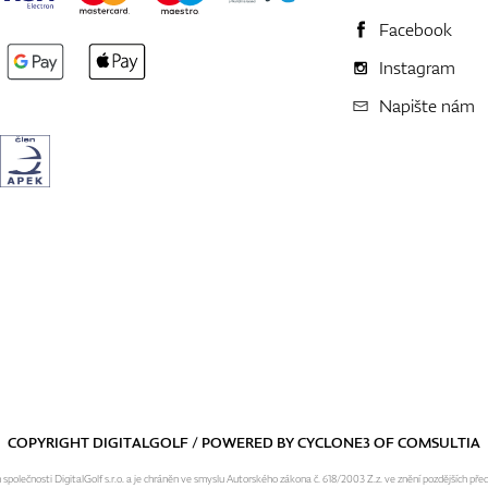
Facebook
Instagram
Napište nám
COPYRIGHT DIGITALGOLF / POWERED BY
CYCLONE3
OF
COMSULTIA
olečnosti DigitalGolf s.r.o. a je chráněn ve smyslu Autorského zákona č. 618/2003 Z.z. ve znění pozdějších pře