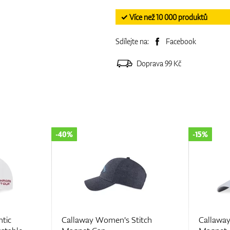
✓ Více než 10 000 produktů
Sdílejte na:
Facebook
Doprava 99 Kč
-40%
-15%
ntic
Callaway Women's Stitch
Callaway