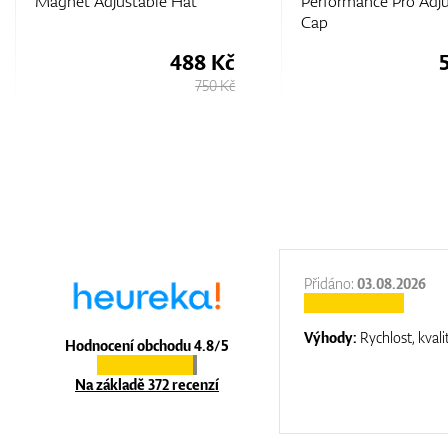
Magnet Adjustable Hat
Performance Pro Adj
Cap
488 Kč
750 Kč
:
31.12.2025
Přidáno:
03.08.2026
:
top luxury
Výhody:
Rychlost, kvali
Hodnocení obchodu 4.8/5
Na základě 372 recenzí