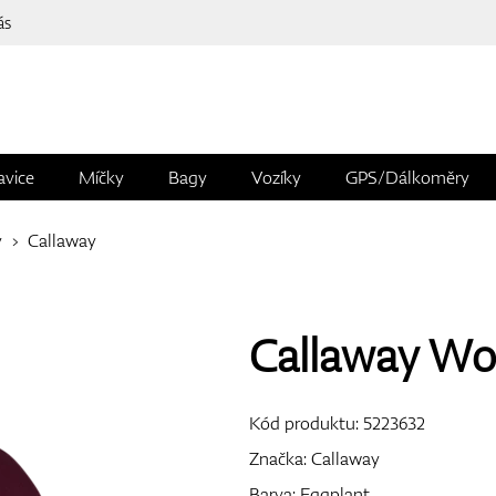
ás
avice
Míčky
Bagy
Vozíky
GPS/Dálkoměry
y
Callaway
Callaway Wo
Kód produktu:
5223632
Značka:
Callaway
Barva: Eggplant