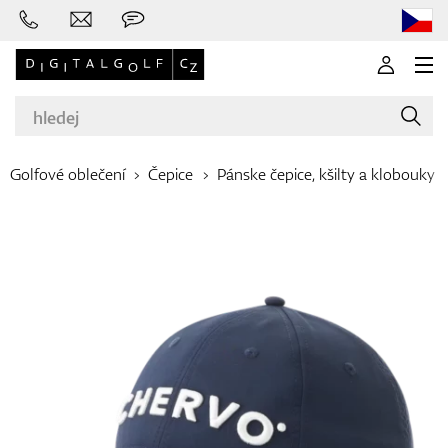
Golfové oblečení
Čepice
Pánske čepice, kšilty a klobouky
Značky
Golfové hole
Oblečení