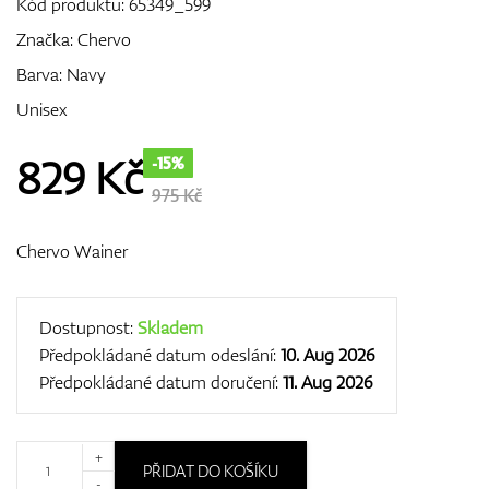
Kód produktu:
65349_599
Značka:
Chervo
Barva: Navy
GPS/Dálkoměry
Unisex
829
Kč
-15%
Doplňky
975 Kč
Chervo Wainer
Dárkové poukazy
Dostupnost:
Skladem
Předpokládané datum odeslání:
10. Aug 2026
Předpokládané datum doručení:
11. Aug 2026
+
PŘIDAT DO KOŠÍKU
-