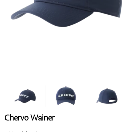
Boty
Rukavice
Míčky
Bagy
Chervo Wainer
Vozíky