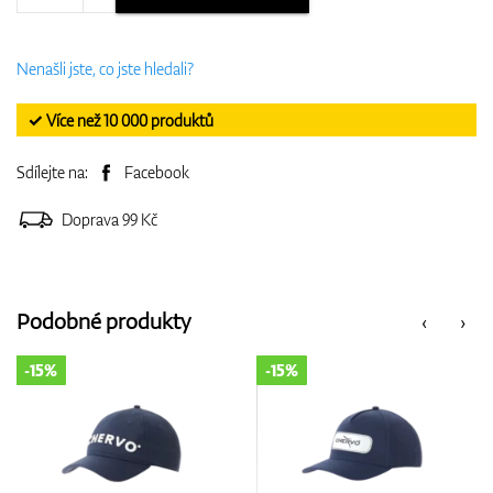
Nenašli jste, co jste hledali?
✓ Více než 10 000 produktů
Sdílejte na:
Facebook
Doprava 99 Kč
Podobné produkty
‹
›
-15%
-15%