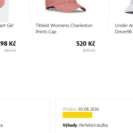
rleston
Under Armour Women's
C
Driver96 Adj
520 Kč
563 Kč
800 Kč
750 Kč
Přidáno:
03.08.2026
ta
Výhody:
Perfektní služba