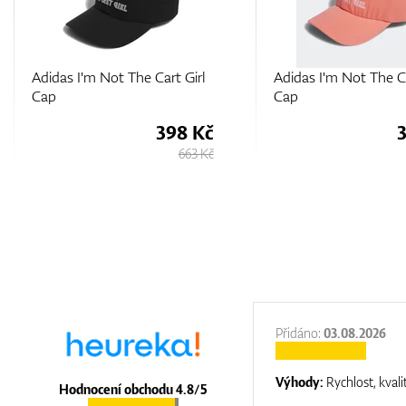
Adidas I'm Not The Cart Girl
Titleist Womens Cha
Cap
Prints Cap
398 Kč
663 Kč
:
31.12.2025
Přidáno:
03.08.2026
:
top luxury
Výhody:
Rychlost, kvali
Hodnocení obchodu 4.8/5