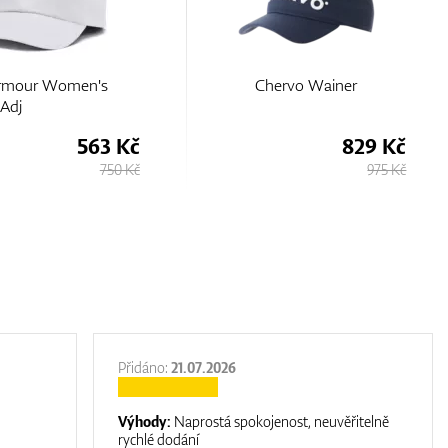
hervo Wainer
Titleist Womens Breezer Cap
829 Kč
520 Kč
975 Kč
800 Kč
Přidáno:
21.07.2026
Výhody:
Naprostá spokojenost, neuvěřitelně
rychlé dodání