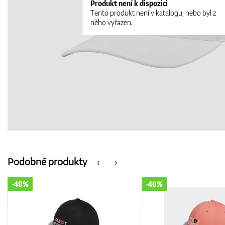
Produkt není k dispozici
Tento produkt není v katalogu, nebo byl z
něho vyřazen.
Podobné produkty
‹
›
-40%
-35%