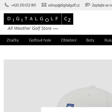
+420 210 012 901
eshop@digitalgolf.cz
Zeptejte se n
Značky
Golfové hole
Oblečení
Boty
Ruk