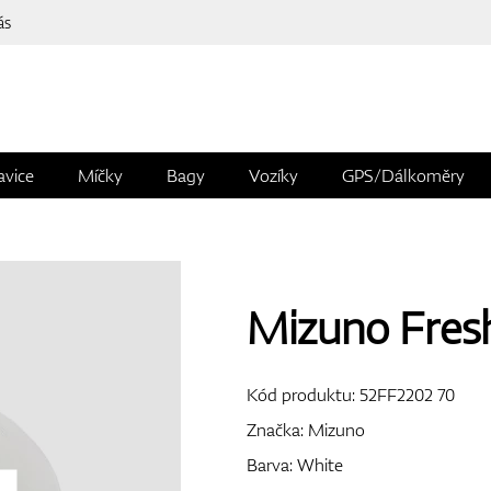
ás
avice
Míčky
Bagy
Vozíky
GPS/Dálkoměry
Mizuno Fresh
Kód produktu:
52FF2202 70
Značka:
Mizuno
Barva: White