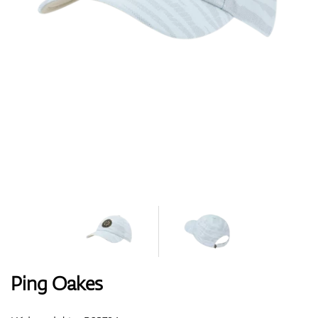
Boty
Rukavice
Míčky
Bagy
Ping Oakes
Vozíky