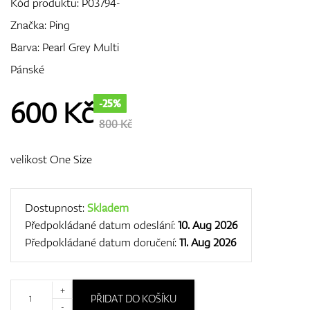
Kód produktu:
P03794-
Značka:
Ping
Barva: Pearl Grey Multi
GPS/Dálkoměry
Pánské
600
Kč
-25%
Doplňky
800 Kč
velikost One Size
Dárkové poukazy
Dostupnost:
Skladem
Předpokládané datum odeslání:
10. Aug 2026
Předpokládané datum doručení:
11. Aug 2026
+
PŘIDAT DO KOŠÍKU
-