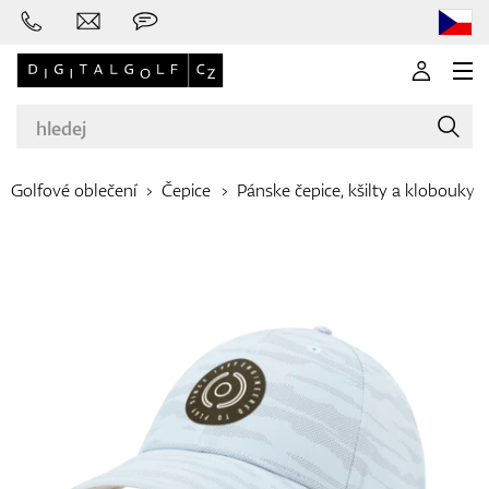
Golfové oblečení
Čepice
Pánske čepice, kšilty a klobouky
Značky
Golfové hole
Oblečení