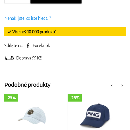
Nenašli jste, co jste hledali?
✓ Více než 10 000 produktů
Sdílejte na:
Facebook
Doprava 99 Kč
Podobné produkty
‹
›
-25%
-25%