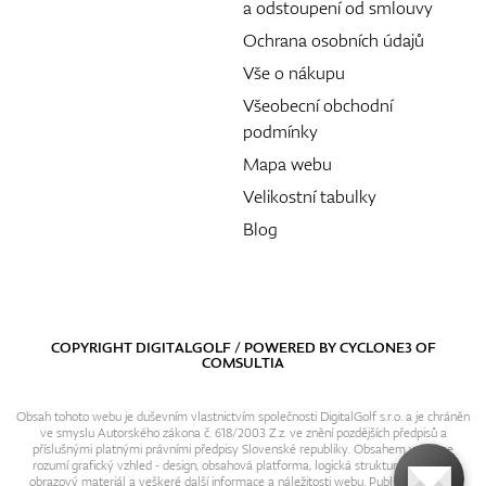
a odstoupení od smlouvy
Ochrana osobních údajů
Vše o nákupu
Všeobecní obchodní
podmínky
Mapa webu
Velikostní tabulky
Blog
COPYRIGHT DIGITALGOLF / POWERED BY
CYCLONE3
OF
COMSULTIA
Obsah tohoto webu je duševním vlastnictvím společnosti DigitalGolf s.r.o. a je chráněn
ve smyslu Autorského zákona č. 618/2003 Z.z. ve znění pozdějších předpisů a
příslušnými platnými právními předpisy Slovenské republiky. Obsahem webu se
rozumí grafický vzhled - design, obsahová platforma, logická struktura, textový i
obrazový materiál a veškeré další informace a náležitosti webu. Publikování resp.