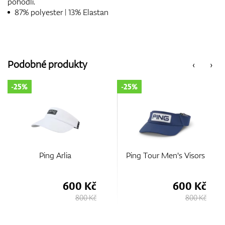
pohodlí.
87% polyester | 13% Elastan
Podobné produkty
‹
›
-25%
-35%
Ping Tour Men's Visors
Ping Neo Visor
č
600 Kč
553 Kč
Kč
800 Kč
850 Kč