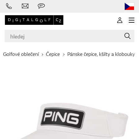
Golfové oblečení
Čepice
Pánske čepice, kšilty a klobouky
Značky
Golfové hole
Oblečení