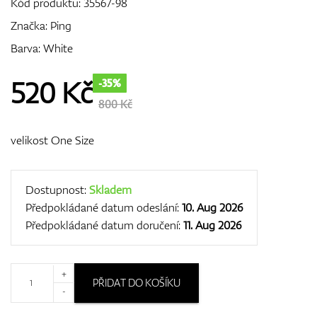
Kód produktu:
35567-98
Značka:
Ping
Barva: White
GPS/Dálkoměry
520
Kč
-35%
800 Kč
Doplňky
velikost One Size
Dárkové poukazy
Dostupnost:
Skladem
Předpokládané datum odeslání:
10. Aug 2026
Předpokládané datum doručení:
11. Aug 2026
+
PŘIDAT DO KOŠÍKU
-