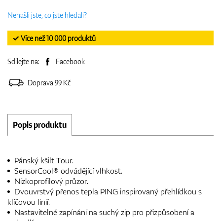
Nenašli jste, co jste hledali?
✓ Více než 10 000 produktů
Sdílejte na:
Facebook
Doprava 99 Kč
Popis produktu
Pánský kšilt Tour.
SensorCool® odvádějící vlhkost.
Nízkoprofilový průzor.
Dvouvrstvý přenos tepla PING inspirovaný přehlídkou s
klíčovou linií.
Nastavitelné zapínání na suchý zip pro přizpůsobení a