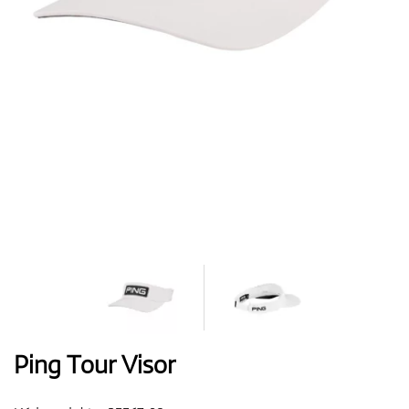
Boty
Rukavice
Míčky
Bagy
Ping Tour Visor
Vozíky