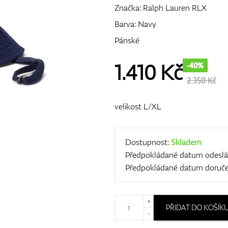
Značka:
Ralph Lauren RLX
Barva: Navy
Pánské
1.410
Kč
-40%
2.350 Kč
velikost L/XL
Dostupnost:
Skladem
Předpokládané datum odeslá
Předpokládané datum doruče
+
PŘIDAT DO KOŠÍK
-