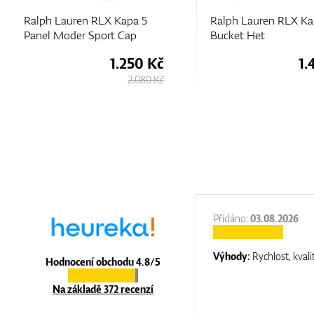
Ralph Lauren RLX Kapa Loft
Ralph Lauren 
Bucket Het
Panel Moder S
Kč
1.410 Kč
Kč
2.350 Kč
:
31.12.2025
Přidáno:
03.08.2026
:
top luxury
Výhody:
Rychlost, kvali
Hodnocení obchodu 4.8/5
Na základě 372 recenzí