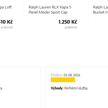
RLX Kapa 5
Ralph Lauren RLX Kapa Loft
Ra
port Cap
Bucket Het
Pa
1.250 Kč
1.410 Kč
2.080 Kč
2.350 Kč
Přidáno:
03.08.2026
ta
Výhody:
Perfektní služba