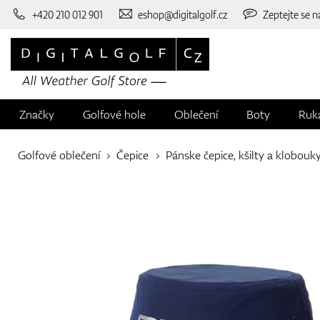
+420 210 012 901
eshop@digitalgolf.cz
Zeptejte se n
Značky
Golfové hole
Oblečení
Boty
Ruk
Golfové oblečení
Čepice
Pánske čepice, kšilty a klobouk