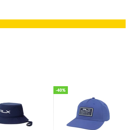
%
-40%