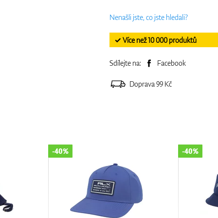
Nenašli jste, co jste hledali?
✓ Více než 10 000 produktů
Sdílejte na:
Facebook
Doprava 99 Kč
-40%
-40