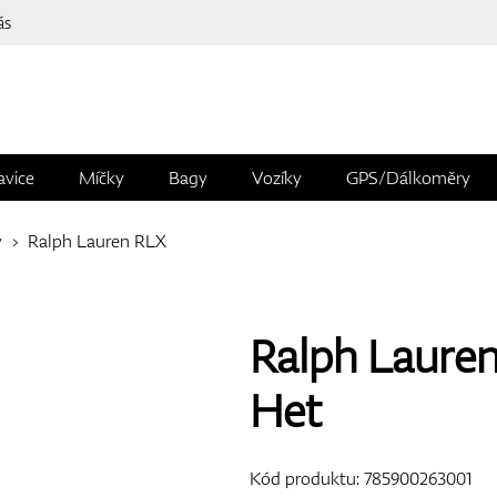
ás
avice
Míčky
Bagy
Vozíky
GPS/Dálkoměry
y
Ralph Lauren RLX
Ralph Lauren
Het
Kód produktu:
785900263001