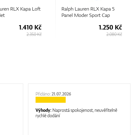
lph Lauren RLX Kapa 5
Ralph Lauren RLX Kapa Loft
nel Moder Sport Cap
Bucket Het
1.250 Kč
1.410 K
2.080 Kč
2.350 K
Přidáno:
21.07.2026
Výhody:
Naprostá spokojenost, neuvěřitelně
rychlé dodání