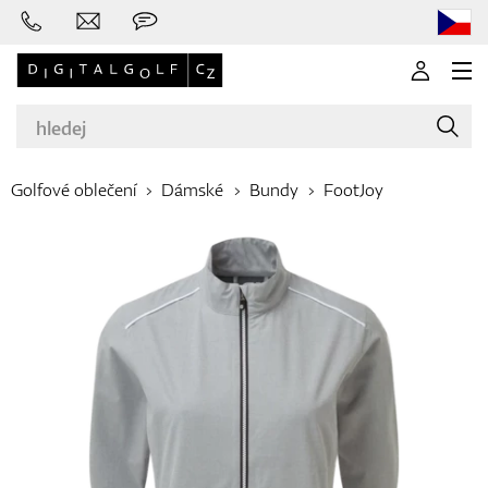
Golfové oblečení
Dámské
Bundy
FootJoy
Značky
Golfové hole
Oblečení