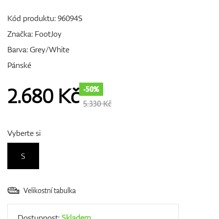
Kód produktu:
96094S
Značka:
FootJoy
GPS/Dálkoměry
Barva: Grey/White
Pánské
Doplňky
2.680
Kč
-50%
5.330 Kč
Dárkové poukazy
Vyberte si
S
Velikostní tabulka
Dostupnost:
Skladem