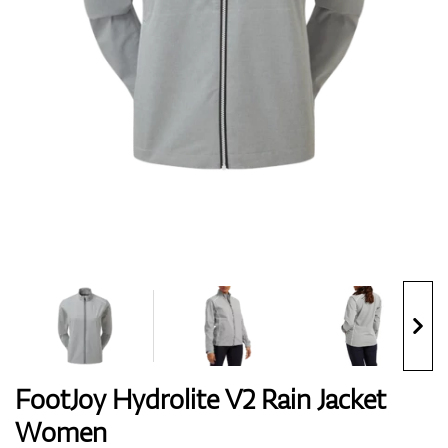
Boty
Rukavice
Míčky
Bagy
FootJoy Hydrolite V2 Rain Jacket
Women
Vozíky