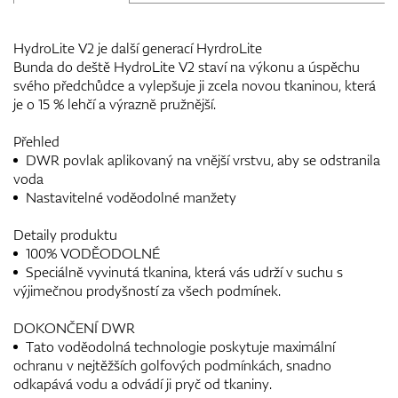
HydroLite V2 je další generací HyrdroLite
Bunda do deště HydroLite V2 staví na výkonu a úspěchu
svého předchůdce a vylepšuje ji zcela novou tkaninou, která
je o 15 % lehčí a výrazně pružnější.
Přehled
DWR povlak aplikovaný na vnější vrstvu, aby se odstranila
voda
Nastavitelné voděodolné manžety
Detaily produktu
100% VODĚODOLNÉ
Speciálně vyvinutá tkanina, která vás udrží v suchu s
výjimečnou prodyšností za všech podmínek.
DOKONČENÍ DWR
Tato voděodolná technologie poskytuje maximální
ochranu v nejtěžších golfových podmínkách, snadno
odkapává vodu a odvádí ji pryč od tkaniny.