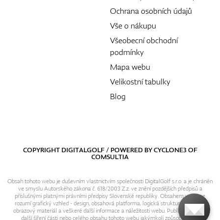
Ochrana osobních údajů
Vše o nákupu
Všeobecní obchodní
podmínky
Mapa webu
Velikostní tabulky
Blog
COPYRIGHT DIGITALGOLF / POWERED BY
CYCLONE3
OF
COMSULTIA
Obsah tohoto webu je duševním vlastnictvím společnosti DigitalGolf s.r.o. a je chráněn
ve smyslu Autorského zákona č. 618/2003 Z.z. ve znění pozdějších předpisů a
příslušnými platnými právními předpisy Slovenské republiky. Obsahem webu se
rozumí grafický vzhled - design, obsahová platforma, logická struktura, textový i
obrazový materiál a veškeré další informace a náležitosti webu. Publikování resp.
další šíření části nebo celého obsahu tohoto webu jakýmkoli způsobem bez