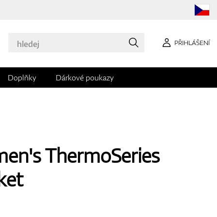
PŘIHLÁŠENÍ
Doplňky
Dárkové poukazy
en's ThermoSeries
ket