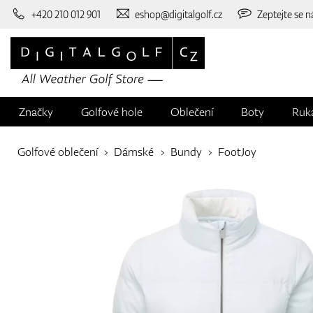
+420 210 012 901
eshop@digitalgolf.cz
Zeptejte se n
Značky
Golfové hole
Oblečení
Boty
Ruk
Golfové oblečení
Dámské
Bundy
FootJoy