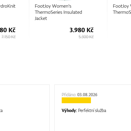
droKnit
FootJoy Women's
FootJoy
ThermoSeries Insulated
ThermoSe
Jacket
380 Kč
3.980 Kč
7.150 Kč
5.300 Kč
Přidáno:
03.08.2026
ta
Výhody:
Perfektní služba