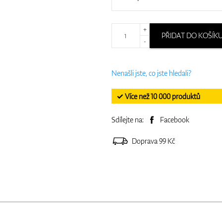
+
PŘIDAT DO KOŠÍK
-
Nenašli jste, co jste hledali?
✓ Více než 10 000 produktů
Sdílejte na:
Facebook
Doprava 99 Kč