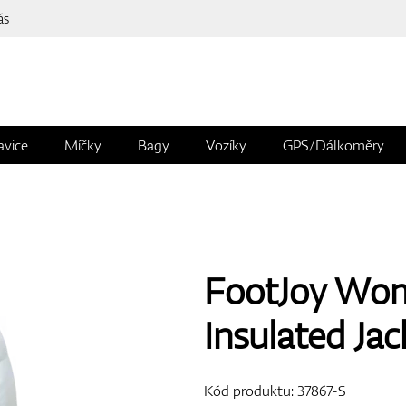
ás
avice
Míčky
Bagy
Vozíky
GPS/Dálkoměry
FootJoy Wom
Insulated Jac
Kód produktu:
37867-S