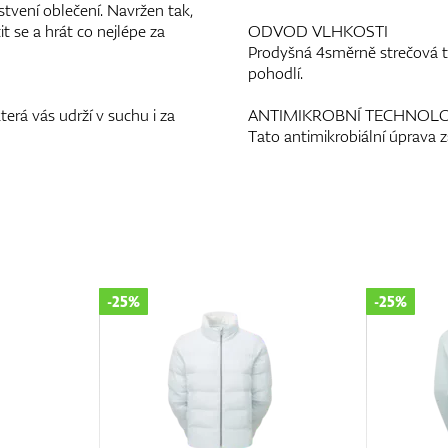
stvení oblečení. Navržen tak,
t se a hrát co nejlépe za
ODVOD VLHKOSTI
Prodyšná 4směrně strečová t
pohodlí.
á vás udrží v suchu i za
ANTIMIKROBNÍ TECHNOLO
Tato antimikrobiální úprava 
-25%
-25%