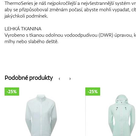
ThermoSeries je náš nejpokročilejší a nejvšestrannější systém vr
aby se přizpůsoboval změnám počasí, abyste mohli vypadat, cíti
jakýchkoli podmínek.
LEHKÁ TKANINA
Vyrobeno s tkanou odolnou vodoodpudivou (DWR) úpravou, kter
mlhy nebo slabého deště.
Podobné produkty
‹
›
-25%
-25%