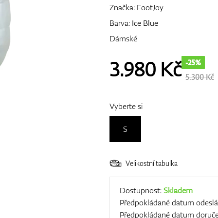
Značka:
FootJoy
Barva: Ice Blue
Dámské
3.980
Kč
-25%
5.300 Kč
Vyberte si
S
Velikostní tabulka
Dostupnost:
Skladem
Předpokládané datum odeslá
Předpokládané datum doruče