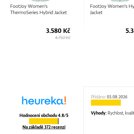
FootJoy Women's
FootJoy Women's Hy
ThermoSeries Hybrid Jacket
Jacket
3.580 Kč
5.
4.750 Kč
:
31.12.2025
Přidáno:
03.08.2026
:
top luxury
Výhody:
Rychlost, kvali
Hodnocení obchodu 4.8/5
Na základě 372 recenzí