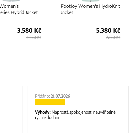
 Women's
FootJoy Women's HydroKnit
ries Hybrid Jacket
Jacket
3.580 Kč
5.380 Kč
4.750 Kč
7.150 Kč
Přidáno:
21.07.2026
Výhody:
Naprostá spokojenost, neuvěřitelně
rychlé dodání