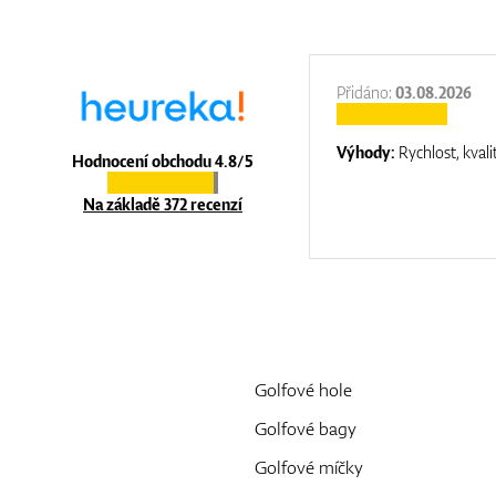
:
31.12.2025
Přidáno:
03.08.2026
:
top luxury
Výhody:
Rychlost, kvali
Hodnocení obchodu 4.8/5
Na základě 372 recenzí
Golfové hole
Golfové bagy
Golfové míčky