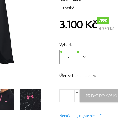
Dámské
3.100
Kč
-35%
4.750 Kč
Vyberte si
S
M
Velikostní tabulka
+
PŘIDAT DO KOŠÍK
-
Nenašli jste, co jste hledali?