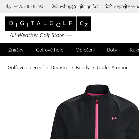
+420 210 012 901
eshop@digitalgolf.cz
Zeptejte se n
Značky
Golfové hole
Oblečení
Boty
Ruk
Golfové oblečení
Dámské
Bundy
Under Armour