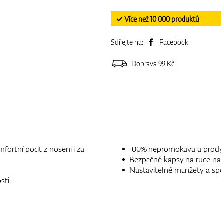
✓ Více než 10 000 produktů
Sdílejte na:
Facebook
Doprava 99 Kč
rtní pocit z nošení i za
100% nepromokavá a prodyš
Bezpečné kapsy na ruce na 
Nastavitelné manžety a spo
ti.