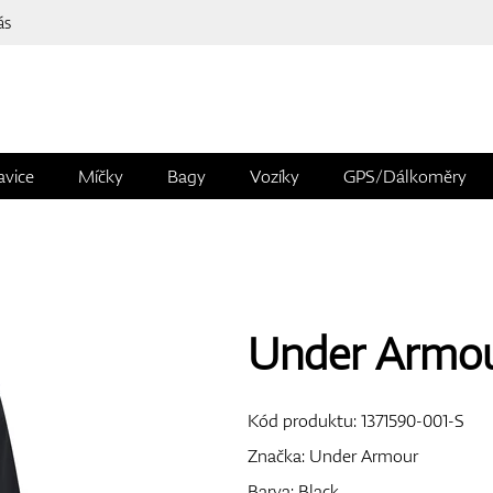
ás
avice
Míčky
Bagy
Vozíky
GPS/Dálkoměry
Under Armour
Kód produktu:
1371590-001-S
Značka:
Under Armour
Barva: Black