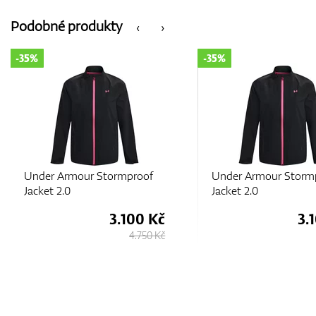
Podobné produkty
‹
›
-35%
-35%
Under Armour Stormproof
Under Armour Storm
Jacket 2.0
Jacket 2.0
3.100 Kč
3.
4.750 Kč