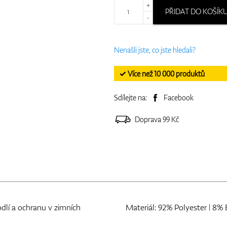
+
PŘIDAT DO KOŠÍK
-
Nenašli jste, co jste hledali?
✓ Více než 10 000 produktů
Sdílejte na:
Facebook
Doprava 99 Kč
dlí a ochranu v zimních
Materiál: 92% Polyester | 8% 