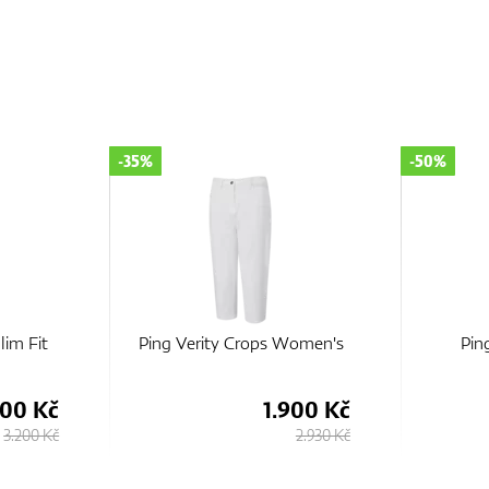
-50%
-25%
Women's
Ping Verity Trouser
Ping 
900 Kč
1.530 Kč
2.930 Kč
3.050 Kč