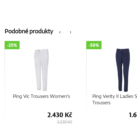
Podobné produkty
‹
›
-50%
-35%
Ping Verity II Ladies Slim Fit
Ping Verity Crops 
Trousers
1.600 Kč
1.
3.200 Kč