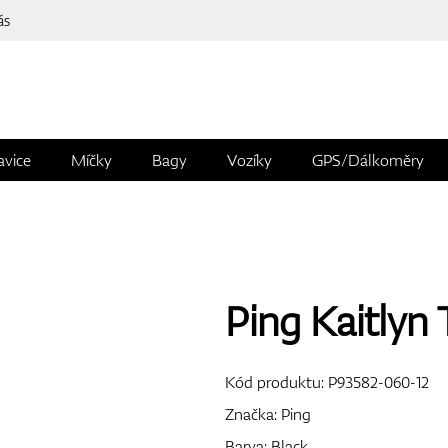
ás
avice
Míčky
Bagy
Vozíky
GPS/Dálkoměry
Ping Kaitlyn
Kód produktu:
P93582-060-12
Značka:
Ping
Barva: Black