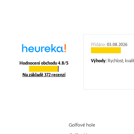
:
31.12.2025
Přidáno:
03.08.2026
:
top luxury
Výhody:
Rychlost, kvali
Hodnocení obchodu 4.8/5
Na základě 372 recenzí
Golfové hole