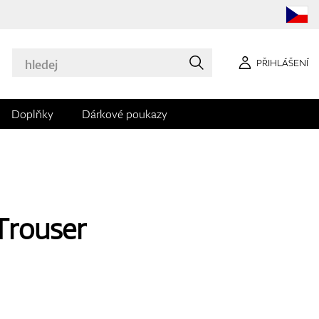
PŘIHLÁŠENÍ
Doplňky
Dárkové poukazy
 Trouser