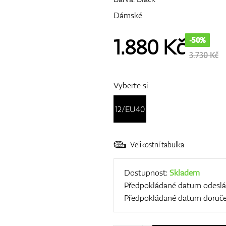
Dámské
1.880
Kč
-50%
3.730 Kč
Vyberte si
12/EU40
Velikostní tabulka
Dostupnost:
Skladem
Předpokládané datum odeslá
Předpokládané datum doruče