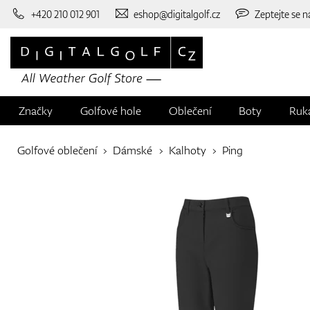
+420 210 012 901
eshop@digitalgolf.cz
Zeptejte se n
Značky
Golfové hole
Oblečení
Boty
Ruk
Golfové oblečení
Dámské
Kalhoty
Ping