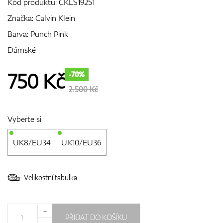
Kód produktu:
CKLS19251
Značka:
Calvin Klein
Barva: Punch Pink
GPS/Dálkoměry
Dámské
750
Kč
-70%
Doplňky
2.500 Kč
Vyberte si
Dárkové poukazy
UK8/EU34
UK10/EU36
Velikostní tabulka
+
PŘIDAT DO KOŠÍKU
-