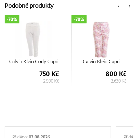
Podobné produkty
‹
›
-70%
-70%
i
Calvin Klein Capri
Calvin Klein Cody Capri
č
800 Kč
750 Kč
Kč
2.630 Kč
2.500 Kč
Přidáno:
03.08.2026
Přidáno