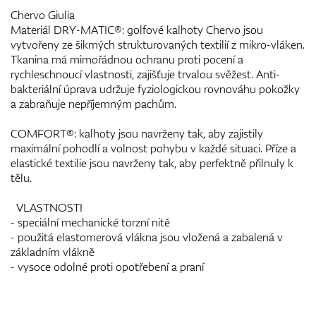
Chervo Giulia
Materiál DRY-MATIC®: golfové kalhoty Chervo jsou
vytvořeny ze šikmých strukturovaných textilií z mikro-vláken.
Tkanina má mimořádnou ochranu proti pocení a
rychleschnoucí vlastnosti, zajišťuje trvalou svěžest. Anti-
bakteriální úprava udržuje fyziologickou rovnováhu pokožky
a zabraňuje nepříjemným pachům.
COMFORT®: kalhoty jsou navrženy tak, aby zajistily
maximální pohodlí a volnost pohybu v každé situaci. Příze a
elastické textilie jsou navrženy tak, aby perfektně přilnuly k
tělu.
VLASTNOSTI
- speciální mechanické torzní nitě
- použitá elastomerová vlákna jsou vložená a zabalená v
základním vlákně
- vysoce odolné proti opotřebení a praní