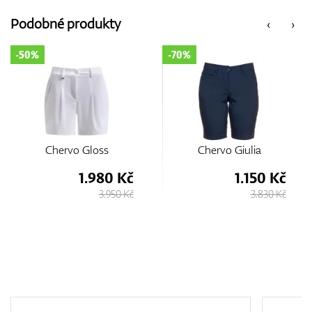
Podobné produkty
‹
›
50%
-70%
-7
Chervo Gloss
Chervo Giulia
1.980 Kč
1.150 Kč
3.950 Kč
3.830 Kč