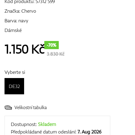
Kód produktu:
57312 599
Značka:
Chervo
Barva: navy
GPS/Dálkoměry
Dámské
1.150
Kč
-70%
Doplňky
3.830 Kč
Vyberte si
Dárkové poukazy
DE32
Velikostní tabulka
Dostupnost:
Skladem
Předpokládané datum odeslání:
7. Aug 2026