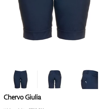
Boty
Rukavice
Míčky
Bagy
Chervo Giulia
Vozíky