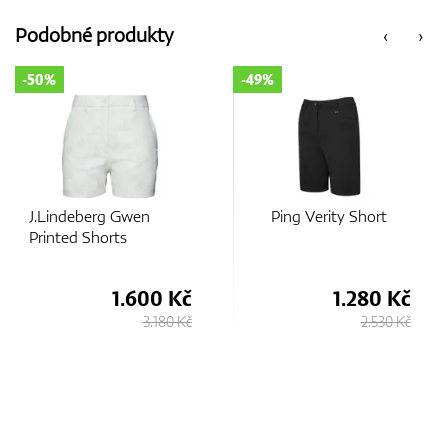
Podobné produkty
‹
›
GPS/Dálkoměry
-50%
-49%
Doplňky
J.Lindeberg Gwen
Ping Verity Short
Printed Shorts
Dárkové poukazy
1.600 Kč
1.280 Kč
3.180 Kč
2.530 Kč