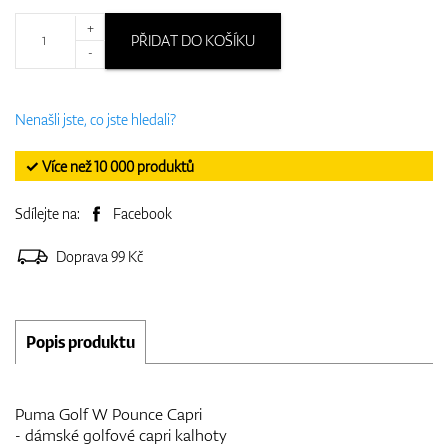
+
PŘIDAT DO KOŠÍKU
-
Nenašli jste, co jste hledali?
✓ Více než 10 000 produktů
Sdílejte na:
Facebook
Doprava 99 Kč
Popis produktu
Puma Golf W Pounce Capri
- dámské golfové capri kalhoty