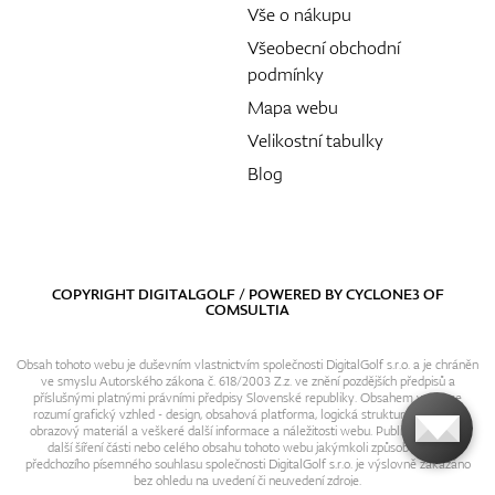
Vše o nákupu
Všeobecní obchodní
podmínky
Mapa webu
Velikostní tabulky
Blog
COPYRIGHT DIGITALGOLF / POWERED BY
CYCLONE3
OF
COMSULTIA
Obsah tohoto webu je duševním vlastnictvím společnosti DigitalGolf s.r.o. a je chráněn
ve smyslu Autorského zákona č. 618/2003 Z.z. ve znění pozdějších předpisů a
příslušnými platnými právními předpisy Slovenské republiky. Obsahem webu se
rozumí grafický vzhled - design, obsahová platforma, logická struktura, textový i
obrazový materiál a veškeré další informace a náležitosti webu. Publikování resp.
další šíření části nebo celého obsahu tohoto webu jakýmkoli způsobem bez
předchozího písemného souhlasu společnosti DigitalGolf s.r.o. je výslovně zakázáno
bez ohledu na uvedení či neuvedení zdroje.