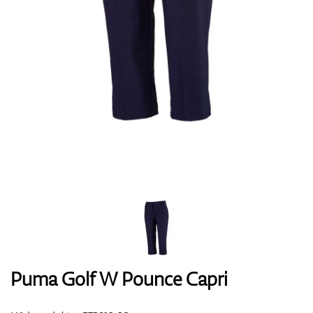
Boty
Rukavice
Míčky
Bagy
Puma Golf W Pounce Capri
Vozíky