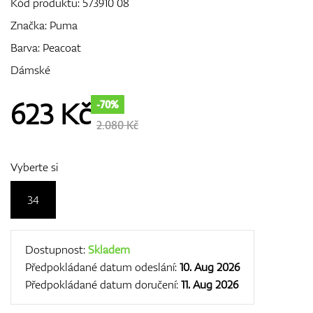
Kód produktu:
573910 08
Značka:
Puma
Barva: Peacoat
GPS/Dálkoměry
Dámské
623
Kč
-70%
Doplňky
2.080 Kč
Vyberte si
Dárkové poukazy
34
Dostupnost:
Skladem
Předpokládané datum odeslání:
10. Aug 2026
Předpokládané datum doručení:
11. Aug 2026