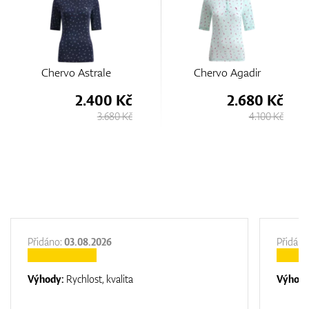
Chervo Agadir
Chervo Astrale
 Kč
2.680 Kč
2.400 
0 Kč
4.100 Kč
3.680
Přidáno:
03.08.2026
Přidáno
Výhody:
Rychlost, kvalita
Výhod