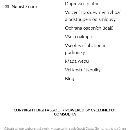
Doprava a platba
Napište nám
Vrácení zboží, výměna zboží
a odstoupení od smlouvy
Ochrana osobních údajů
Vše o nákupu
Všeobecní obchodní
podmínky
Mapa webu
Velikostní tabulky
Blog
COPYRIGHT DIGITALGOLF / POWERED BY
CYCLONE3
OF
COMSULTIA
Obsah tohoto webu je duševním vlastnictvím společnosti DigitalGolf s.r.o. a je chráněn