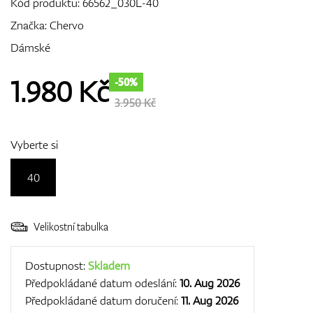
Kód produktu:
66562_030L-40
Značka:
Chervo
Dámské
GPS/Dálkoměry
1.980
Kč
-50%
3.950 Kč
Doplňky
Vyberte si
40
Dárkové poukazy
Velikostní tabulka
Dostupnost:
Skladem
Předpokládané datum odeslání:
10. Aug 2026
Předpokládané datum doručení:
11. Aug 2026