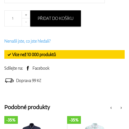
+
PŘIDAT DO KOŠÍKU
-
Nenašli jste, co jste hledali?
✓ Více než 10 000 produktů
Sdílejte na:
Facebook
Doprava 99 Kč
Podobné produkty
‹
›
-35%
-35%