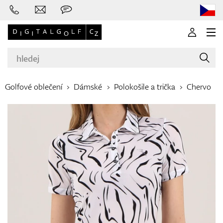
Golfové oblečení
Dámské
Polokošile a trička
Chervo
Značky
Golfové hole
Oblečení