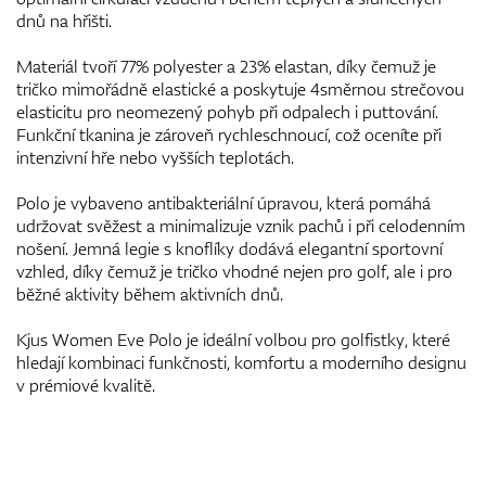
dnů na hřišti.
Materiál tvoří 77% polyester a 23% elastan, díky čemuž je
tričko mimořádně elastické a poskytuje 4směrnou strečovou
elasticitu pro neomezený pohyb při odpalech i puttování.
Funkční tkanina je zároveň rychleschnoucí, což oceníte při
intenzivní hře nebo vyšších teplotách.
Polo je vybaveno antibakteriální úpravou, která pomáhá
udržovat svěžest a minimalizuje vznik pachů i při celodenním
nošení. Jemná legie s knoflíky dodává elegantní sportovní
vzhled, díky čemuž je tričko vhodné nejen pro golf, ale i pro
běžné aktivity během aktivních dnů.
Kjus Women Eve Polo je ideální volbou pro golfistky, které
hledají kombinaci funkčnosti, komfortu a moderního designu
v prémiové kvalitě.