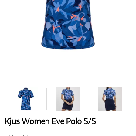
Boty
Rukavice
Míčky
Bagy
Kjus Women Eve Polo S/S
Vozíky