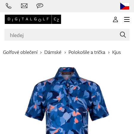
Golfové oblečení
Dámské
Polokošile a trička
Kjus
Značky
Golfové hole
Oblečení