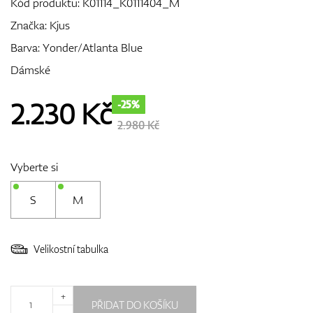
Kód produktu:
K01114_K0111404_M
Značka:
Kjus
Barva: Yonder/Atlanta Blue
GPS/Dálkoměry
Dámské
2.230
Kč
-25%
Doplňky
2.980 Kč
Vyberte si
Dárkové poukazy
S
M
Velikostní tabulka
+
PŘIDAT DO KOŠÍKU
-