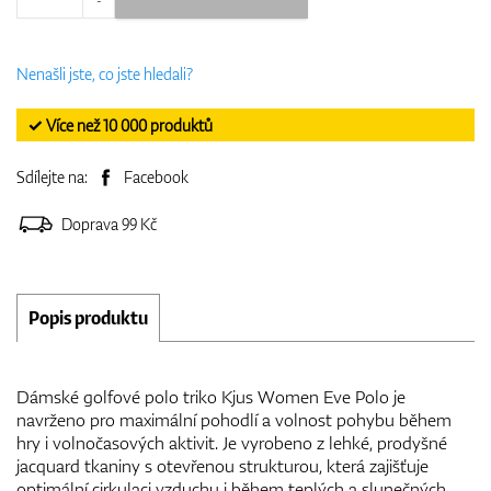
Nenašli jste, co jste hledali?
✓ Více než 10 000 produktů
Sdílejte na:
Facebook
Doprava 99 Kč
Popis produktu
Dámské golfové polo triko Kjus Women Eve Polo je
navrženo pro maximální pohodlí a volnost pohybu během
hry i volnočasových aktivit. Je vyrobeno z lehké, prodyšné
jacquard tkaniny s otevřenou strukturou, která zajišťuje
optimální cirkulaci vzduchu i během teplých a slunečných