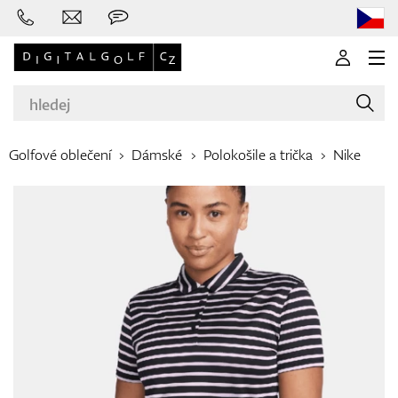
Golfové oblečení
Dámské
Polokošile a trička
Nike
Značky
Golfové hole
Oblečení