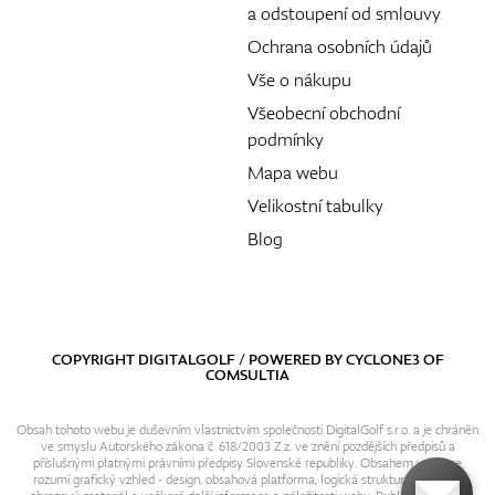
a odstoupení od smlouvy
Ochrana osobních údajů
Vše o nákupu
Všeobecní obchodní
podmínky
Mapa webu
Velikostní tabulky
Blog
COPYRIGHT DIGITALGOLF / POWERED BY
CYCLONE3
OF
COMSULTIA
Obsah tohoto webu je duševním vlastnictvím společnosti DigitalGolf s.r.o. a je chráněn
ve smyslu Autorského zákona č. 618/2003 Z.z. ve znění pozdějších předpisů a
příslušnými platnými právními předpisy Slovenské republiky. Obsahem webu se
rozumí grafický vzhled - design, obsahová platforma, logická struktura, textový i