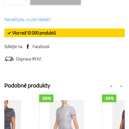
Nenašli jste, co jste hledali?
✓ Více než 10 000 produktů
Sdílejte na:
Facebook
Doprava 99 Kč
Podobné produkty
‹
›
-50%
-50%