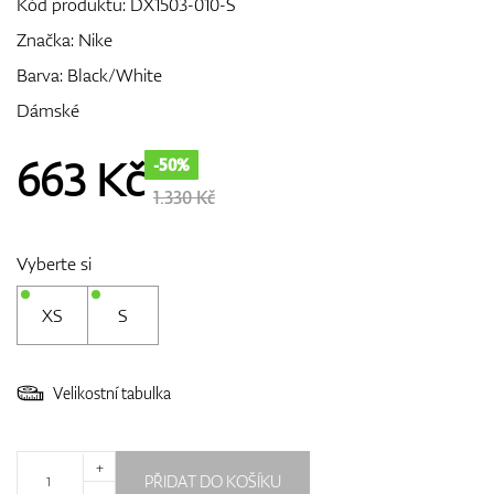
Kód produktu:
DX1503-010-S
Značka:
Nike
Barva: Black/White
GPS/Dálkoměry
Dámské
663
Kč
-50%
Doplňky
1.330 Kč
Vyberte si
Dárkové poukazy
XS
S
Velikostní tabulka
+
PŘIDAT DO KOŠÍKU
-