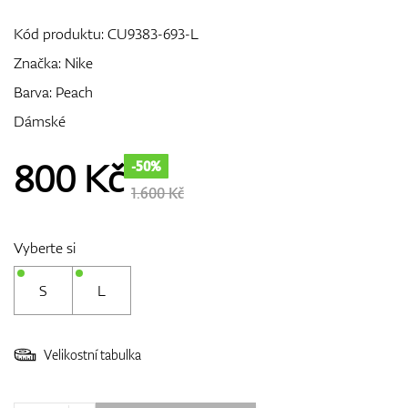
Kód produktu:
CU9383-693-L
Značka:
Nike
GPS/Dálkoměry
Barva: Peach
Dámské
Doplňky
800
Kč
-50%
1.600 Kč
Dárkové poukazy
Vyberte si
S
L
Velikostní tabulka