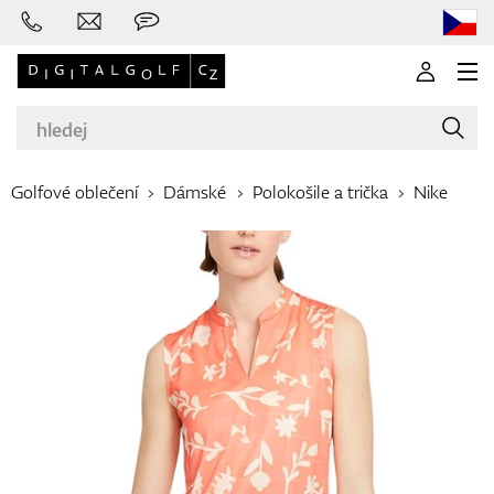
Golfové oblečení
Dámské
Polokošile a trička
Nike
Značky
Golfové hole
Oblečení