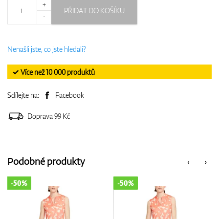
+
PŘIDAT DO KOŠÍKU
-
Nenašli jste, co jste hledali?
✓ Více než 10 000 produktů
Sdílejte na:
Facebook
Doprava 99 Kč
Podobné produkty
‹
›
-50%
-50%