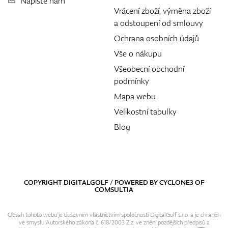
Napište nám
Vrácení zboží, výměna zboží
a odstoupení od smlouvy
Ochrana osobních údajů
Vše o nákupu
Všeobecní obchodní
podmínky
Mapa webu
Velikostní tabulky
Blog
COPYRIGHT DIGITALGOLF / POWERED BY
CYCLONE3
OF
COMSULTIA
Obsah tohoto webu je duševním vlastnictvím společnosti DigitalGolf s.r.o. a je chráněn
ve smyslu Autorského zákona č. 618/2003 Z.z. ve znění pozdějších předpisů a