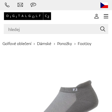
Golfové oblečení
Dámské
Ponožky
FootJoy
Značky
Golfové hole
Oblečení