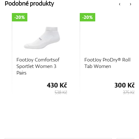
Podobné produkty
‹
›
-20%
-20%
FootJoy Comfortsof
FootJoy ProDry® Roll
Sportlet Women 3
Tab Women
Pairs
430 Kč
300 Kč
538 Kč
375 Kč