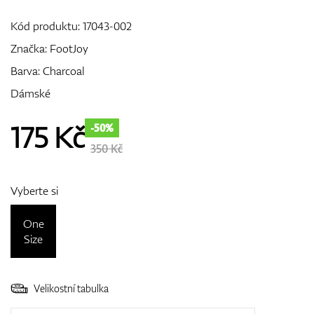
Kód produktu:
17043-002
Značka:
FootJoy
GPS/Dálkoměry
Barva: Charcoal
Dámské
Doplňky
175
Kč
-50%
350 Kč
Dárkové poukazy
Vyberte si
One
Size
Velikostní tabulka