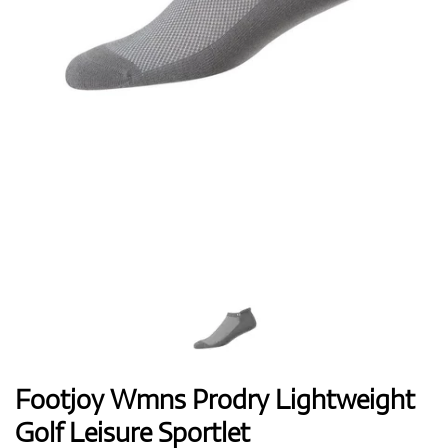
Boty
Rukavice
Míčky
Bagy
Footjoy Wmns Prodry Lightweight
Golf Leisure Sportlet
Vozíky