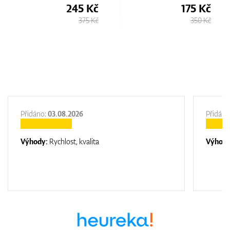
45 Kč
175 Kč
17
375 Kč
350 Kč
3
Přidáno:
03.08.2026
Přidáno
Výhody:
Rychlost, kvalita
Výhod