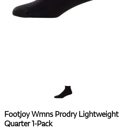
Boty
Rukavice
Míčky
Bagy
Footjoy Wmns Prodry Lightweight
Quarter 1-Pack
Vozíky