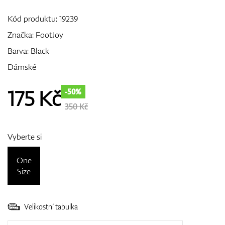
Kód produktu:
19239
Značka:
FootJoy
GPS/Dálkoměry
Barva: Black
Dámské
Doplňky
175
Kč
-50%
350 Kč
Dárkové poukazy
Vyberte si
One
Size
Velikostní tabulka