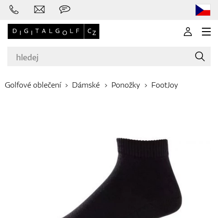
Golfové oblečení
Dámské
Ponožky
FootJoy
Značky
Golfové hole
Oblečení