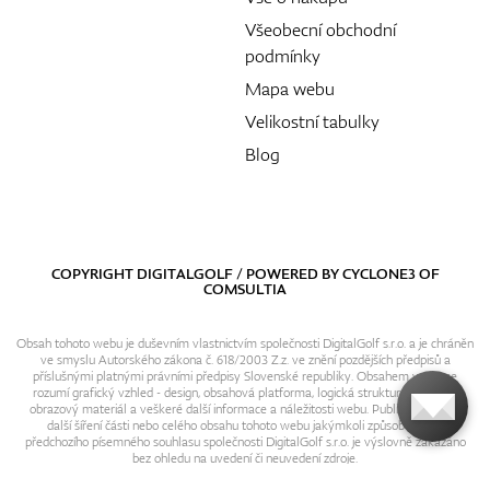
Všeobecní obchodní
podmínky
Mapa webu
Velikostní tabulky
Blog
COPYRIGHT DIGITALGOLF / POWERED BY
CYCLONE3
OF
COMSULTIA
Obsah tohoto webu je duševním vlastnictvím společnosti DigitalGolf s.r.o. a je chráněn
ve smyslu Autorského zákona č. 618/2003 Z.z. ve znění pozdějších předpisů a
příslušnými platnými právními předpisy Slovenské republiky. Obsahem webu se
rozumí grafický vzhled - design, obsahová platforma, logická struktura, textový i
obrazový materiál a veškeré další informace a náležitosti webu. Publikování resp.
další šíření části nebo celého obsahu tohoto webu jakýmkoli způsobem bez
předchozího písemného souhlasu společnosti DigitalGolf s.r.o. je výslovně zakázáno
bez ohledu na uvedení či neuvedení zdroje.