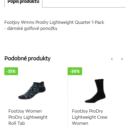
Popis produktu
Footjoy Wmns Prodry Lightweight Quarter 1-Pack
- dámské golfové ponožky
Podobné produkty
‹
›
-50%
-50%
FootJoy ProDry
Footjoy Wmns Pro
ht
Lightweight Crew
Lightweight Golf
Women
Leisure Sportlet