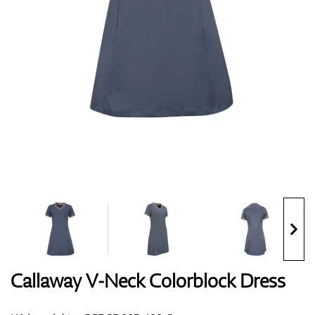
Boty
Rukavice
Míčky
Bagy
Callaway V-Neck Colorblock Dress
Vozíky