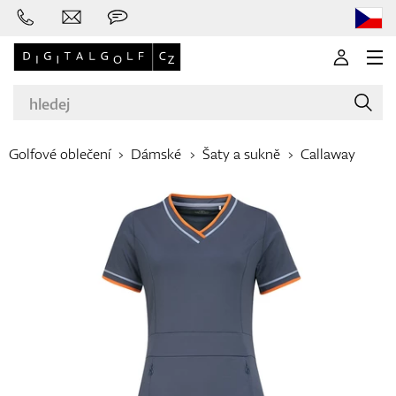
Golfové oblečení
Dámské
Šaty a sukně
Callaway
Značky
Golfové hole
Oblečení