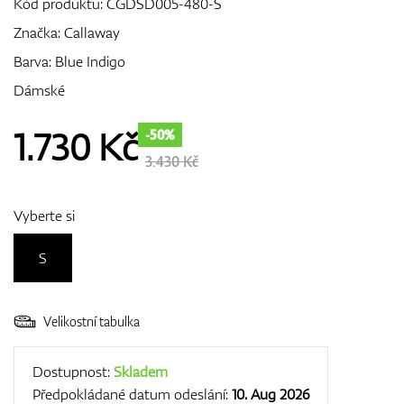
Kód produktu:
CGDSD005-480-S
Značka:
Callaway
Barva: Blue Indigo
GPS/Dálkoměry
Dámské
1.730
Kč
-50%
Doplňky
3.430 Kč
Vyberte si
Dárkové poukazy
S
Velikostní tabulka
Dostupnost:
Skladem
Předpokládané datum odeslání:
10. Aug 2026