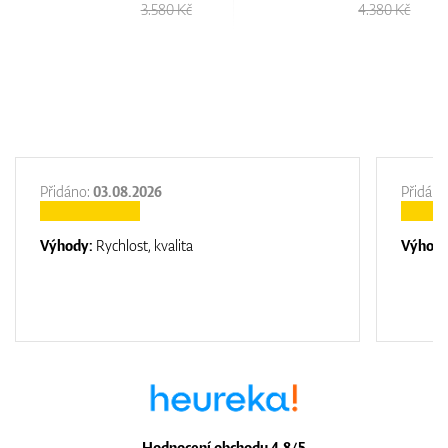
3.580 Kč
4.380 Kč
GPS/Dálkoměry
Doplňky
Přidáno:
03.08.2026
Přidáno
Výhody:
Rychlost, kvalita
Výhod
Dárkové poukazy
Hodnocení obchodu 4.8/5