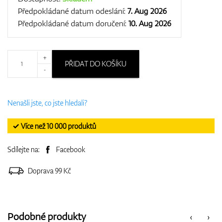
Předpokládané datum odeslání:
7. Aug 2026
Předpokládané datum doručení:
10. Aug 2026
+
PŘIDAT DO KOŠÍKU
-
Nenašli jste, co jste hledali?
✓ Více než 10 000 produktů
Sdílejte na:
Facebook
Doprava 99 Kč
Podobné produkty
‹
›