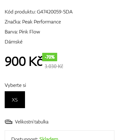
Kód produktu:
G47420059-5DA
Značka:
Peak Performance
GPS/Dálkoměry
Barva: Pink Flow
Dámské
Doplňky
900
Kč
-70%
3.030 Kč
Dárkové poukazy
Vyberte si
XS
Velikostní tabulka
Dostupnost:
Skladem