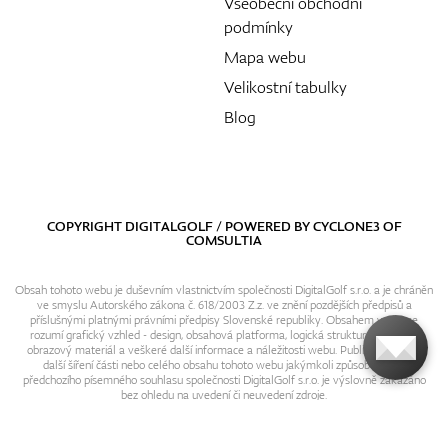
Všeobecní obchodní
podmínky
Mapa webu
Velikostní tabulky
Blog
COPYRIGHT DIGITALGOLF / POWERED BY
CYCLONE3
OF
COMSULTIA
Obsah tohoto webu je duševním vlastnictvím společnosti DigitalGolf s.r.o. a je chráněn
ve smyslu Autorského zákona č. 618/2003 Z.z. ve znění pozdějších předpisů a
příslušnými platnými právními předpisy Slovenské republiky. Obsahem webu se
rozumí grafický vzhled - design, obsahová platforma, logická struktura, textový i
obrazový materiál a veškeré další informace a náležitosti webu. Publikování resp.
další šíření části nebo celého obsahu tohoto webu jakýmkoli způsobem bez
předchozího písemného souhlasu společnosti DigitalGolf s.r.o. je výslovně zakázáno
bez ohledu na uvedení či neuvedení zdroje.