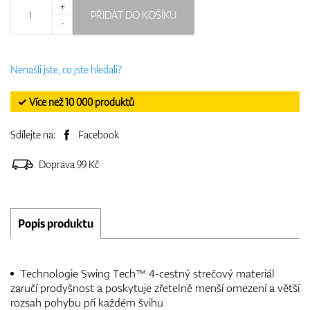
+
PŘIDAT DO KOŠÍKU
-
Nenašli jste, co jste hledali?
✓ Více než 10 000 produktů
Sdílejte na:
Facebook
Doprava 99 Kč
Popis produktu
Technologie Swing Tech™ 4-cestný strečový materiál
zaručí prodyšnost a poskytuje zřetelně menší omezení a větší
rozsah pohybu při každém švihu