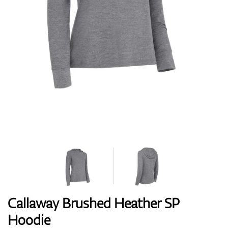
Boty
Rukavice
Míčky
Bagy
Callaway Brushed Heather SP
Hoodie
Vozíky