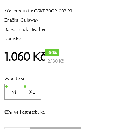
Kód produktu:
CGKFB0Q2-003-XL
Značka:
Callaway
GPS/Dálkoměry
Barva: Black Heather
Dámské
Doplňky
1.060
Kč
-50%
2.130 Kč
Dárkové poukazy
Vyberte si
M
XL
Velikostní tabulka