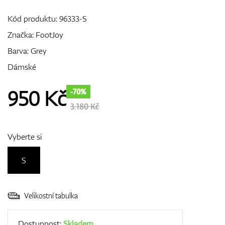
Kód produktu:
96333-S
Značka:
FootJoy
GPS/Dálkoměry
Barva: Grey
Dámské
Doplňky
950
Kč
-70%
3.180 Kč
Dárkové poukazy
Vyberte si
S
Velikostní tabulka
Dostupnost:
Skladem