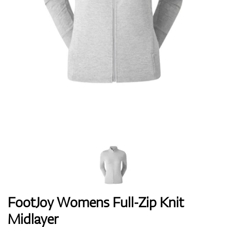
Boty
Rukavice
Míčky
Bagy
FootJoy Womens Full-Zip Knit
Midlayer
Vozíky