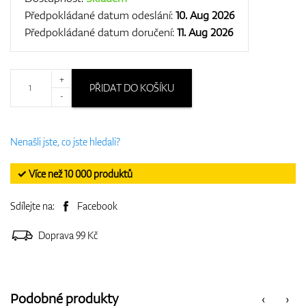
Předpokládané datum odeslání:
10. Aug 2026
Předpokládané datum doručení:
11. Aug 2026
+
PŘIDAT DO KOŠÍKU
-
Nenašli jste, co jste hledali?
✓ Více než 10 000 produktů
Sdílejte na:
Facebook
Doprava 99 Kč
Podobné produkty
‹
›