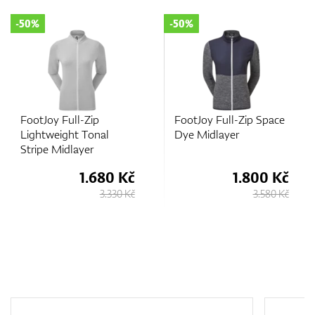
-50%
-70%
FootJoy Full-Zip Space
FootJoy Womens F
l
Dye Midlayer
Zip Knit Midlayer
80 Kč
1.800 Kč
950
.330 Kč
3.580 Kč
3.