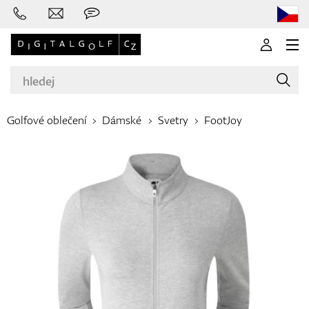
Golfové oblečení
Dámské
Svetry
FootJoy
Značky
Golfové hole
Oblečení