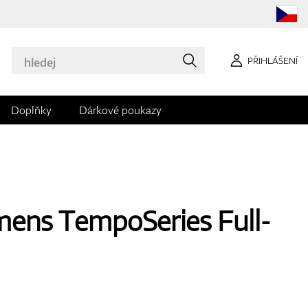
PŘIHLÁŠENÍ
Doplňky
Dárkové poukazy
ens TempoSeries Full-