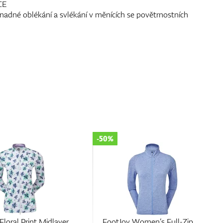
CE
nadné oblékání a svlékání v měnících se povětrnostních
-50%
Women’s Full-Zip
FootJoy Womens Space Dye