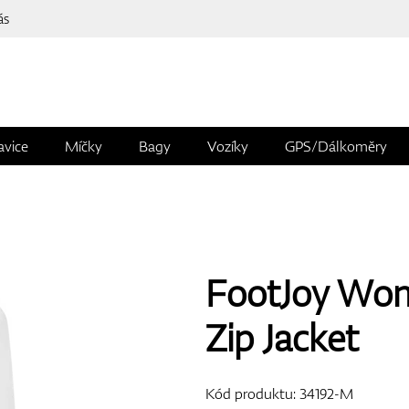
ás
avice
Míčky
Bagy
Vozíky
GPS/Dálkoměry
FootJoy Wom
Zip Jacket
Kód produktu:
34192-M