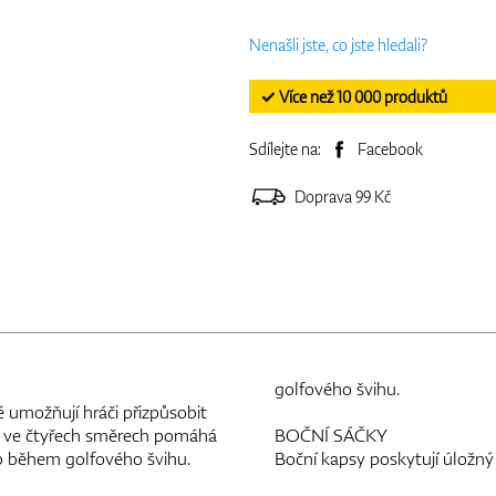
Nenašli jste, co jste hledali?
✓ Více než 10 000 produktů
Sdílejte na:
Facebook
Doprava 99 Kč
golfového švihu.
 umožňují hráči přizpůsobit
í ve čtyřech směrech pomáhá
BOČNÍ SÁČKY
b během golfového švihu.
Boční kapsy poskytují úložný 