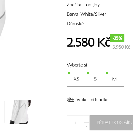
Značka:
FootJoy
Barva: White/Silver
Dámské
2.580
Kč
-35%
3.950 Kč
Vyberte si
XS
S
M
Velikostní tabulka
+
PŘIDAT DO KOŠÍK
-