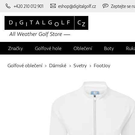
+420 210 012 901
eshop@digitalgolf.cz
Zeptejte se n
Značky
Golfové hole
Oblečení
Boty
Ruk
Golfové oblečení
Dámské
Svetry
FootJoy