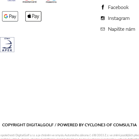
Facebook
Instagram
Napište nám
COPYRIGHT DIGITALGOLF / POWERED BY
CYCLONE3
OF
COMSULTIA
olečnosti DigitalGolf s.r.o. a je chráněn ve smyslu Autorského zákona č. 618/2003 Z.z. ve znění pozdějších pře