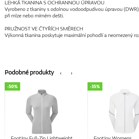
LEHKÁ TKANINA S OCHRANNOU ÚPRAVOU
Vyrobeno z tkaniny s odolnou vodoodpudivou úpravou (DWR),
při mlze nebo mírném dešti.
PRUŽNOST VE ČTYŘÍCH SMĚRECH
Výkonná tkanina poskytuje maximální pohodlí a neomezený 
Podobné produkty
‹
›
-35%
-50%
FootJoy Womens
FootJoy Full-Zip Spa