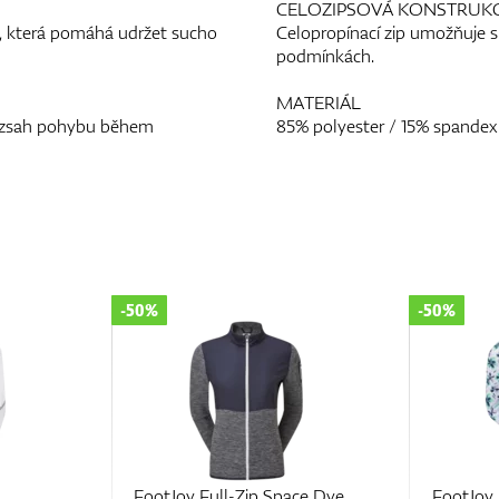
CELOZIPSOVÁ KONSTRUK
 která pomáhá udržet sucho
Celopropínací zip umožňuje s
podmínkách.
MATERIÁL
rozsah pohybu během
85% polyester / 15% spandex
-50%
-50%
ce Dye
FootJoy Floral Print Midlayer
FootJoy 