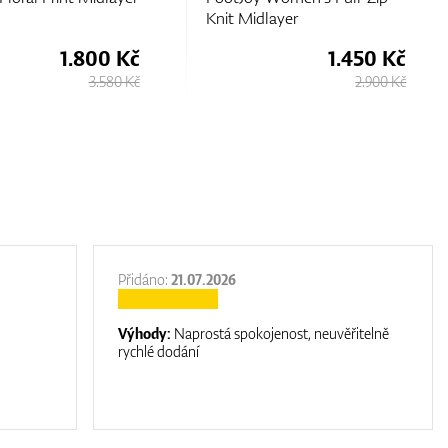
layer
Fleece Full-Zip Midlayer
1.450 Kč
1.730 Kč
2.900 Kč
3.430 Kč
Přidáno:
21.07.2026
Výhody:
Naprostá spokojenost, neuvěřitelně
rychlé dodání