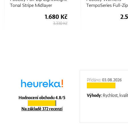
TempoSeries Full-Zip Jacket
Midlayer
2.580 Kč
1.
3.950 Kč
:
31.12.2025
Přidáno:
03.08.2026
:
top luxury
Výhody:
Rychlost, kvali
Hodnocení obchodu 4.8/5
Na základě 372 recenzí