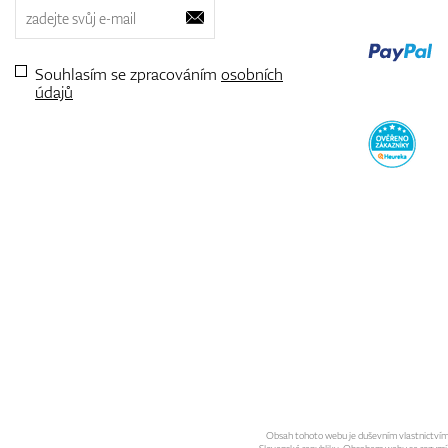
Souhlasím se zpracováním
osobních
údajů
Obsah tohoto webu je duševním vlastnictvím sp