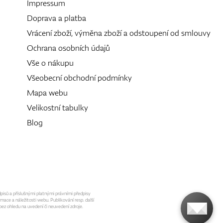
Impressum
Doprava a platba
Vrácení zboží, výměna zboží a odstoupení od smlouvy
Ochrana osobních údajů
Vše o nákupu
Všeobecní obchodní podmínky
Mapa webu
Velikostní tabulky
Blog
dpisů a příslušnými platnými právními předpisy
mace a náležitosti webu. Publikování resp. další
ez ohledu na uvedení či neuvedení zdroje.