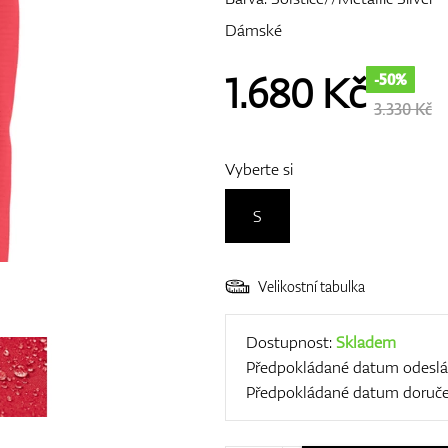
Dámské
1.680
Kč
-50%
3.330 Kč
Vyberte si
S
Velikostní tabulka
Dostupnost:
Skladem
Předpokládané datum odeslá
Předpokládané datum doruče