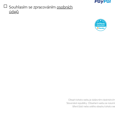
Souhlasím se zpracováním
osobních
údajů
Obsah tohoto webu je duševním vlastnictvím sp
Slovenské republiky. Obsahem webu se rozumí gra
šíření části nebo celého obsahu tohoto w