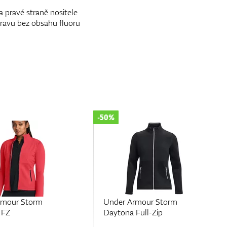
 pravé straně nositele
ravu bez obsahu fluoru
50%
-50%
Under Armour Storm
Under Armour Storm
Daytona Full-Zip
Daytona FZ