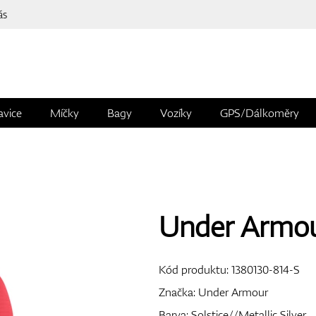
ás
avice
Míčky
Bagy
Vozíky
GPS/Dálkoměry
Under Armou
Kód produktu:
1380130-814-S
Značka:
Under Armour
Barva: Solstice//Metallic Silver