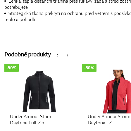
Lehká, teplá distanční tkanina přes rukávy, záda a střed zostř
potřebujete
Strategická tkaná překrytí na ochranu před větrem s podšívk
teplo a pohodlí
Podobné produkty
‹
›
-50%
-50%
Under Armour Storm
Under Armo
Daytona FZ
Daytona Ful