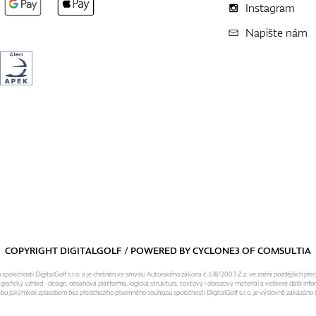
Instagram
Napište nám
COPYRIGHT DIGITALGOLF / POWERED BY
CYCLONE3
OF
COMSULTIA
olečnosti DigitalGolf s.r.o. a je chráněn ve smyslu Autorského zákona č. 618/2003 Z.z. ve znění pozdějších pře
fický vzhled - design, obsahová platforma, logická struktura, textový i obrazový materiál a veškeré další infor
ebu jakýmkoli způsobem bez předchozího písemného souhlasu společnosti DigitalGolf s.r.o. je výslovně zakázáno b