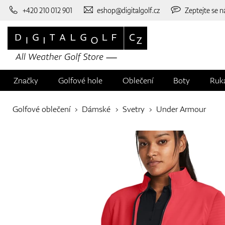
+420 210 012 901
eshop@digitalgolf.cz
Zeptejte se n
Značky
Golfové hole
Oblečení
Boty
Ruk
Golfové oblečení
Dámské
Svetry
Under Armour