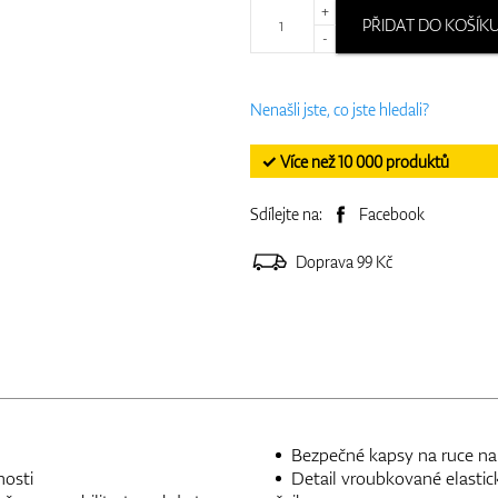
+
PŘIDAT DO KOŠÍK
-
Nenašli jste, co jste hledali?
✓ Více než 10 000 produktů
Sdílejte na:
Facebook
Doprava 99 Kč
Bezpečné kapsy na ruce na
osti
Detail vroubkované elasti