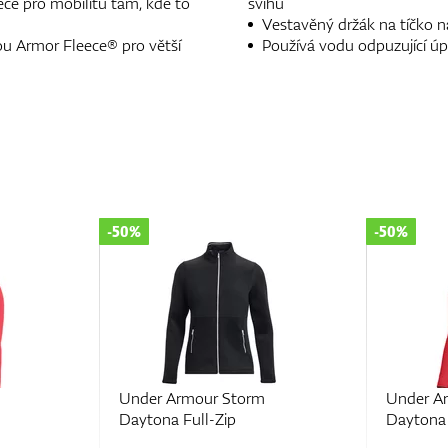
eče pro mobilitu tam, kde to
švihu
Vestavěný držák na tíčko na
ou Armor Fleece® pro větší
Používá vodu odpuzující úp
-50%
-
ur Storm
Under Armour Storm
l-Zip
Daytona FZ