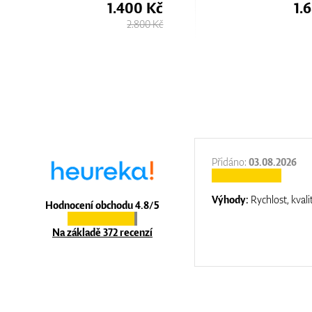
0 Kč
1.680 Kč
00 Kč
3.330 Kč
:
31.12.2025
Přidáno:
03.08.2026
:
top luxury
Výhody:
Rychlost, kvali
Hodnocení obchodu 4.8/5
Na základě 372 recenzí