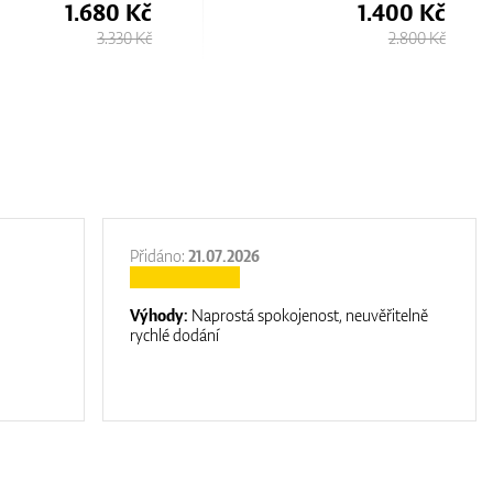
1.400 Kč
1.680 
2.800 Kč
3.33
Přidáno:
21.07.2026
Výhody:
Naprostá spokojenost, neuvěřitelně
rychlé dodání