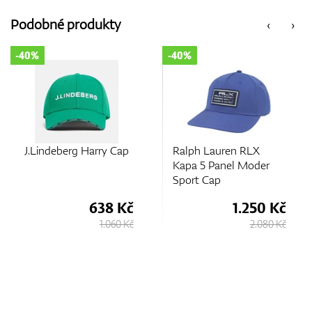
Podobné produkty
‹
›
GPS/Dálkoměry
40%
-40%
-1
Doplňky
J.Lindeberg Harry Cap
Ralph Lauren RLX
Kapa 5 Panel Moder
Sport Cap
Dárkové poukazy
638 Kč
1.250 Kč
1.060 Kč
2.080 Kč