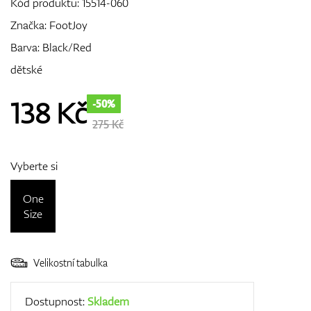
Kód produktu:
15514-060
Značka:
FootJoy
Barva: Black/Red
GPS/Dálkoměry
dětské
138
Kč
-50%
Doplňky
275 Kč
Vyberte si
Dárkové poukazy
One
Size
Velikostní tabulka
Dostupnost:
Skladem