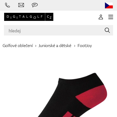
Golfové oblečení
Juniorské a dětské
FootJoy
Značky
Golfové hole
Oblečení