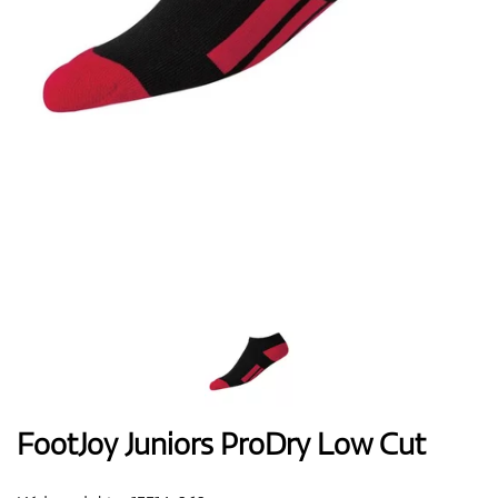
Boty
Rukavice
Míčky
Bagy
FootJoy Juniors ProDry Low Cut
Vozíky