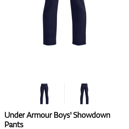
Boty
Rukavice
Míčky
Bagy
Under Armour Boys' Showdown
Pants
Vozíky