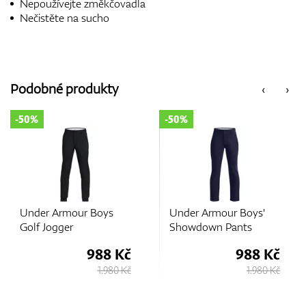
Nepoužívejte změkčovadla
Nečistěte na sucho
Podobné produkty
‹
›
-50%
-50%
Under Armour Boys
Under Armour Boys'
Golf Jogger
Showdown Pants
988 Kč
988 Kč
1.980 Kč
1.980 Kč