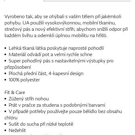
Vyrobeno tak, aby se ohýbali s vaším tělem při jakémkoli
pohybu. UA použili vysokovýkonnou, mobilní tkaninu,
strečový pás a nový efektivní střih, abychom snížili odpor při
každém švihu a odemkli úplnou mobilitu na hřišti.
Lehká tkaná látka poskytuje naprosté pohodlí
Materiál odvádí pot a velmi rychle schne
Super pohodlný pás s nastavitelnými výstupky pro
přizpůsobení
Plochá přední část, 4-kapesní design
100% polyester
Fit & Care
Zúžený střih nohou
Prát v pračce za studena s podobnými barvami
V případě potřeby používejte pouze bělidlo bez obsahu
chlóru
Sušit do sucha při nízké teplotě
Nežehlit