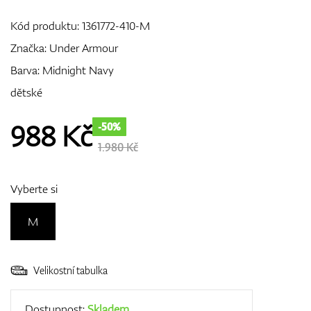
Kód produktu:
1361772-410-M
Značka:
Under Armour
GPS/Dálkoměry
Barva: Midnight Navy
dětské
Doplňky
988
Kč
-50%
1.980 Kč
Dárkové poukazy
Vyberte si
M
Velikostní tabulka
Dostupnost:
Skladem