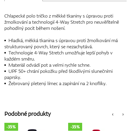
Chlapecké polo tričko z měkké tkaniny s úpravou proti
žmolkování a technologií 4-Way Stretch pro neuvěřitelně
pohodlný pocit během nošení.
Hladká, měkká tkanina s úpravou proti žmolkování má
strukturovaný povrch, který se nezachytává.
Technologie 4-Way Stretch umožňuje lepší pohyb v
každém směru.
Materiál odvádí pot a velmi rychle schne.
UPF 50+ chrání pokožku před škodlivými slunečními
paprsky.
Žebrovaný pletený límec a zapínání na 2 knoflíky.
Podobné produkty
‹
›
-35%
-35%