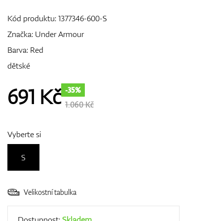
Kód produktu:
1377346-600-S
Značka:
Under Armour
GPS/Dálkoměry
Barva: Red
dětské
Doplňky
691
Kč
-35%
1.060 Kč
Dárkové poukazy
Vyberte si
S
Velikostní tabulka
Dostupnost:
Skladem