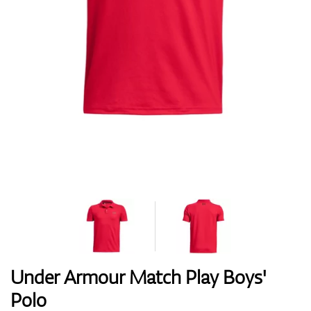
Boty
Rukavice
Míčky
Bagy
Under Armour Match Play Boys'
Polo
Vozíky