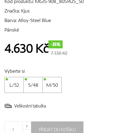
Kód produktu:
MG15-908_8051425_50
Značka:
Kjus
Barva: Alloy-Steel Blue
GPS/Dálkoměry
Pánské
4.630
Kč
-35%
Doplňky
7.130 Kč
Vyberte si
Dárkové poukazy
L/52
S/48
M/50
Velikostní tabulka
+
PŘIDAT DO KOŠÍKU
-