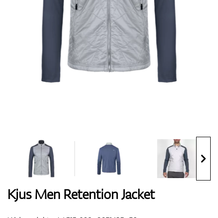
Boty
Rukavice
Míčky
Bagy
Kjus Men Retention Jacket
Vozíky