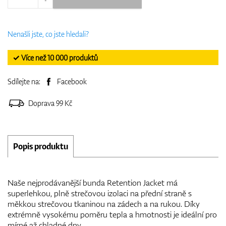
Nenašli jste, co jste hledali?
✓ Více než 10 000 produktů
Sdílejte na:
Facebook
Doprava 99 Kč
Popis produktu
Naše nejprodávanější bunda Retention Jacket má
superlehkou, plně strečovou izolaci na přední straně s
měkkou strečovou tkaninou na zádech a na rukou. Díky
extrémně vysokému poměru tepla a hmotnosti je ideální pro
mírné až chladné dny.