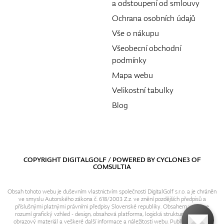
a odstoupení od smlouvy
Ochrana osobních údajů
Vše o nákupu
Všeobecní obchodní
podmínky
Mapa webu
Velikostní tabulky
Blog
COPYRIGHT DIGITALGOLF / POWERED BY
CYCLONE3
OF
COMSULTIA
Obsah tohoto webu je duševním vlastnictvím společnosti DigitalGolf s.r.o. a je chráněn
ve smyslu Autorského zákona č. 618/2003 Z.z. ve znění pozdějších předpisů a
příslušnými platnými právními předpisy Slovenské republiky. Obsahem webu se
rozumí grafický vzhled - design, obsahová platforma, logická struktura, textový i
obrazový materiál a veškeré další informace a náležitosti webu. Publikování resp.