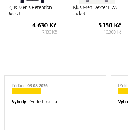
on
Kjus Men Dexter II 2.5L
Kjus Men Regulator
Jacket
Jacket
 Kč
5.150 Kč
5.800 
0 Kč
10.300 Kč
7.730
Přidáno:
03.08.2026
Přidáno
Výhody:
Rychlost, kvalita
Výhod