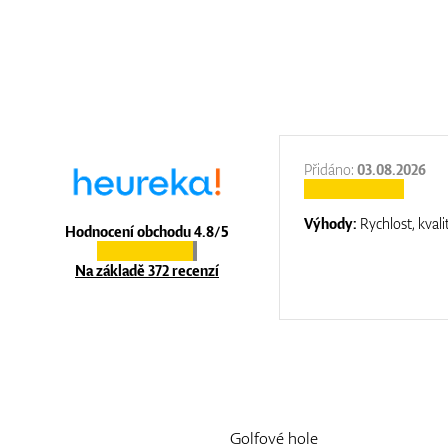
:
31.12.2025
Přidáno:
03.08.2026
:
top luxury
Výhody:
Rychlost, kvali
Hodnocení obchodu 4.8/5
Na základě 372 recenzí
Golfové hole