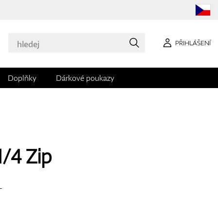
PŘIHLÁŠENÍ
Doplňky
Dárkové poukazy
/4 Zip
L