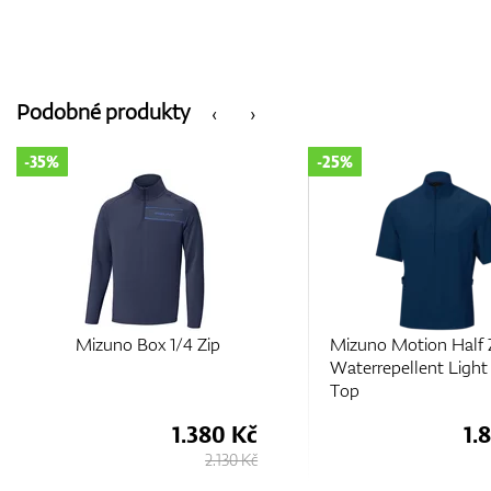
Podobné produkty
‹
›
-25%
-25%
Mizuno Motion Half Zip
Mizuno Motion
Waterrepellent Light Wind
Waterrepellent Light
Top
1.880 Kč
2.
2.500 Kč