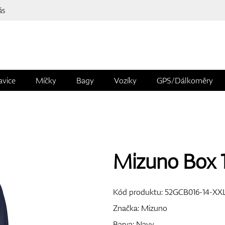
ás
avice
Míčky
Bagy
Vozíky
GPS/Dálkoměry
Mizuno Box 1
Kód produktu:
52GCB016-14-XX
Značka:
Mizuno
Barva: Navy