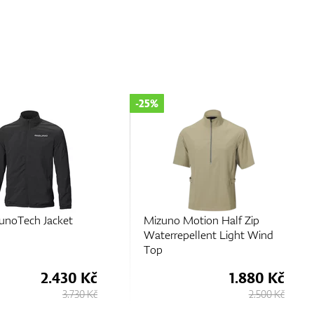
-35%
otion Half Zip
Mizuno Essential 1/4 Zip
ellent Light Wind
1.880 Kč
1.630 Kč
2.500 Kč
2.500 Kč