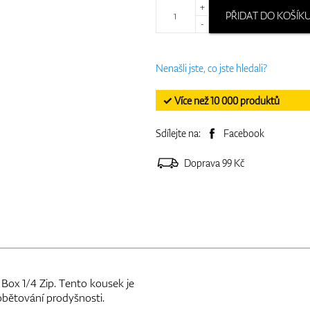
+
PŘIDAT DO KOŠÍK
-
Nenašli jste, co jste hledali?
✓ Více než 10 000 produktů
Sdílejte na:
Facebook
Doprava 99 Kč
Box 1/4 Zip. Tento kousek je
bětování prodyšnosti.