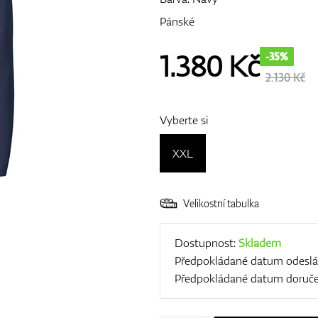
Pánské
1.380
Kč
-35%
2.130 Kč
Vyberte si
XXL
Velikostní tabulka
Dostupnost:
Skladem
Předpokládané datum odeslá
Předpokládané datum doruče