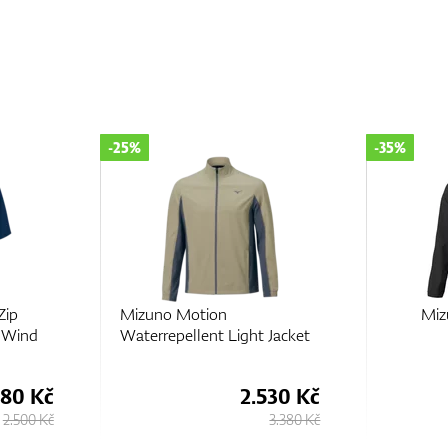
-35%
-25%
MizunoTech Jacket
Mizuno M
 Jacket
Waterrep
Top
530 Kč
2.430 Kč
3.380 Kč
3.730 Kč