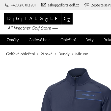
+420 210 012 901
eshop@digitalgolf.cz
Zeptejte se n
Značky
Golfové hole
Oblečení
Boty
Ruk
Golfové oblečení
Pánské
Bundy
Mizuno