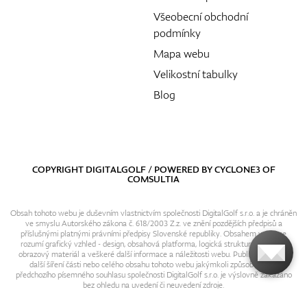
Všeobecní obchodní
podmínky
Mapa webu
Velikostní tabulky
Blog
COPYRIGHT DIGITALGOLF / POWERED BY
CYCLONE3
OF
COMSULTIA
Obsah tohoto webu je duševním vlastnictvím společnosti DigitalGolf s.r.o. a je chráněn
ve smyslu Autorského zákona č. 618/2003 Z.z. ve znění pozdějších předpisů a
příslušnými platnými právními předpisy Slovenské republiky. Obsahem webu se
rozumí grafický vzhled - design, obsahová platforma, logická struktura, textový i
obrazový materiál a veškeré další informace a náležitosti webu. Publikování resp.
další šíření části nebo celého obsahu tohoto webu jakýmkoli způsobem bez
předchozího písemného souhlasu společnosti DigitalGolf s.r.o. je výslovně zakázáno
bez ohledu na uvedení či neuvedení zdroje.