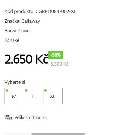
Kód produktu:
CGRFD084-002-XL
Značka:
Callaway
GPS/Dálkoměry
Barva: Caviar
Pánské
Doplňky
2.650
Kč
-50%
5.300 Kč
Dárkové poukazy
Vyberte si
M
L
XL
Velikostní tabulka