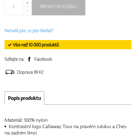
+
PŘIDAT DO KOŠÍKU
-
Nenašli jste, co jste hledali?
✓ Více než 10 000 produktů
Sdílejte na:
Facebook
Doprava 99 Kč
Popis produktu
Materiál: 100% nylon
Kontrastní logo Callaway Tour na pravém rukávu a Chev
na zadním límci