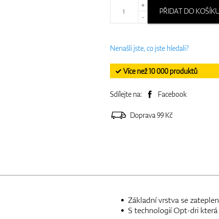
+
PŘIDAT DO KOŠÍK
-
Nenašli jste, co jste hledali?
✓ Více než 10 000 produktů
Sdílejte na:
Facebook
Doprava 99 Kč
Základní vrstva se zateple
S technologií Opt-dri která