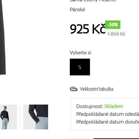
Pánské
925
Kč
-50%
1.850 Kč
Vyberte si
S
Velikostní tabulka
Dostupnost:
Skladem
Předpokládané datum odeslá
Předpokládané datum doruče