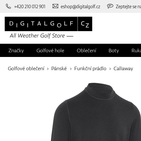
+420 210 012 901
eshop@digitalgolf.cz
Zeptejte se n
Značky
Golfové hole
Oblečení
Boty
Ruk
Golfové oblečení
Pánské
Funkční prádlo
Callaway