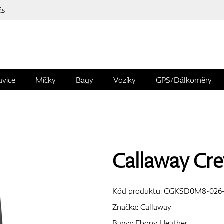
ás
avice
Míčky
Bagy
Vozíky
GPS/Dálkoměry
Callaway Cr
Kód produktu:
CGKSD0M8-026
Značka:
Callaway
Barva: Ebony Heather