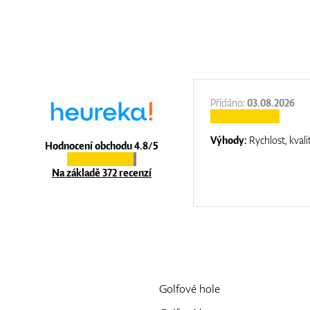
:
31.12.2025
Přidáno:
03.08.2026
:
top luxury
Výhody:
Rychlost, kvali
Hodnocení obchodu 4.8/5
Na základě 372 recenzí
Golfové hole